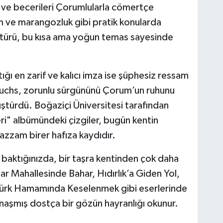
gi ve becerileri Çorumlularla cömertçe
ım ve marangozluk gibi pratik konularda
ültürü, bu kısa ama yoğun temas sayesinde
tığı en zarif ve kalıcı imza ise şüphesiz ressam
Fuchs, zorunlu sürgününü Çorum’un ruhunu
üştürdü. Boğaziçi Üniversitesi tarafından
i" albümündeki çizgiler, bugün kentin
azzam birer hafıza kaydıdır.
 baktığınızda, bir taşra kentinden çok daha
r Mahallesinde Bahar, Hıdırlık’a Giden Yol,
 Türk Hamamında Keselenmek gibi eserlerinde
naşmış dostça bir gözün hayranlığı okunur.