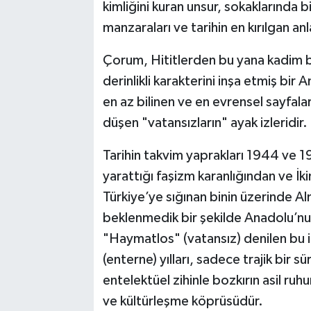
kimliğini kuran unsur, sokaklarında bi
Kargı
manzaraları ve tarihin en kırılgan an
Çorum, Hititlerden bu yana kadim bi
Laçin
derinlikli karakterini inşa etmiş bir
Mecitözü
en az bilinen ve en evrensel sayfala
düşen "vatansızların" ayak izleridir.
Oğuzlar
Tarihin takvim yaprakları 1944 ve 1
Ortaköy
yarattığı faşizm karanlığından ve İk
Türkiye’ye sığınan binin üzerinde Al
Osmancık
beklenmedik bir şekilde Anadolu’nun
Sungurlu
"Haymatlos" (vatansız) denilen bu 
(enterne) yılları, sadece trajik bir s
Uğurludağ
entelektüel zihinle bozkırın asil r
ve kültürleşme köprüsüdür.
Sağlık