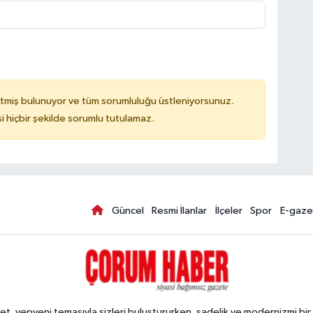
tmiş bulunuyor ve tüm sorumluluğu üstleniyorsunuz.
hiçbir şekilde sorumlu tutulamaz.
Güncel
Resmi İlanlar
İlçeler
Spor
E-gaze
, yepyeni temasıyla sizleri buluştururken, sadelik ve modernizmi bir 