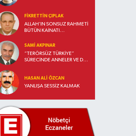
FIKRETTIN ÇIPLAK
ALLAH’IN SONSUZ RAHMETİ
BÜTÜN KAİNATI
KUŞATMIŞTIR
SAMI AKPINAR
“TERÖRSÜZ TÜRKİYE”
SÜRECİNDE ANNELER VE DE
ANNELER…
HASAN ALI ÖZCAN
YANLIŞA SESSİZ KALMAK