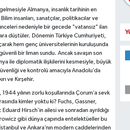
 gelmesiyle Almanya, insanlık tarihinin en
ilim insanları, sanatçılar, politikacılar ve
ünceleri nedeniyle bir gecede "vatansız" ilan
Y
llara düştüler. Dönemin Türkiye Cumhuriyeti,
 açarak hem genç üniversitelerinin kuruluşunda
üvenli bir liman sundu. Ancak savaşın son
ya ile diplomatik ilişkilerini kesmesiyle, büyük
güvenliği ve kontrolü amacıyla Anadolu’da
rı ve Kırşehir.
 1944 yılının zorlu koşullarında Çorum’a sevk
arasında kimler yoktu ki? Fuchs, Gassner,
Eduard Hirsch’in ailesi ve sonradan ayrıldığı
owicz gibi dünya çapında entelektüeller bu
r. İstanbul ve Ankara’nın modern caddelerinden