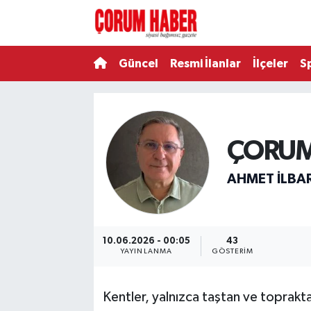
Güncel
Nöbetçi Eczaneler
Güncel
Resmi İlanlar
İlçeler
S
Spor
Hava Durumu
Resmi İlanlar
Çorum Namaz Vakitleri
ÇORUM
Alaca
Trafik Durumu
AHMET İLBA
Bayat
Süper Lig Puan Durumu ve Fikstür
Boğazkale
Tüm Manşetler
10.06.2026 - 00:05
43
YAYINLANMA
GÖSTERIM
Dodurga
Son Dakika Haberleri
Kentler, yalnızca taştan ve toprakta
İskilip
Haber Arşivi