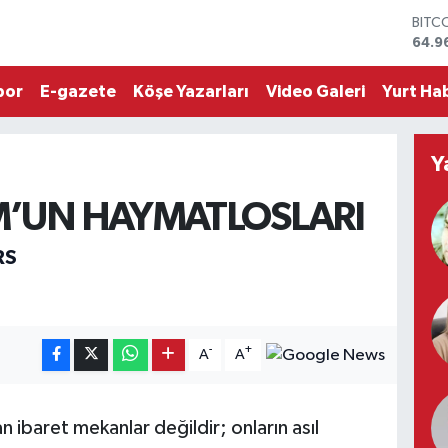
64.9
DOL
47,7
EUR
por
E-gazete
Köşe Yazarları
Video Galeri
Yurt Hab
55,2
STER
64,4
GRAM
Y
6648
BİST
’UN HAYMATLOSLARI
13.7
RS
-
+
A
A
n ibaret mekanlar değildir; onların asıl