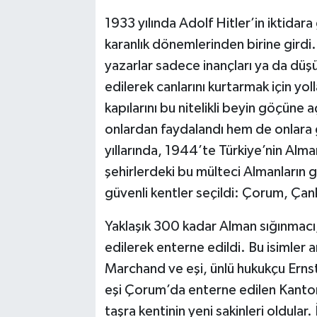
1933 yılında Adolf Hitler’in iktidara
karanlık dönemlerinden birine girdi. B
yazarlar sadece inançları ya da düş
edilerek canlarını kurtarmak için yo
kapılarını bu nitelikli beyin göçüne
onlardan faydalandı hem de onlara g
yıllarında, 1944’te Türkiye’nin Alman
şehirlerdeki bu mülteci Almanların 
güvenli kentler seçildi: Çorum, Çankı
Yaklaşık 300 kadar Alman sığınmacı,
edilerek enterne edildi. Bu isimler 
Marchand ve eşi, ünlü hukukçu Ernst 
eşi Çorum’da enterne edilen Kantor
taşra kentinin yeni sakinleri oldula