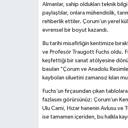
Almanlar, sahip oldukları teknik bil
paylaştılar, onlara mühendislik, tar
rehberlik ettiler. Çorum’un yerel k
evrensel bir boyut kazandı.
Bu tarihi misafirliğin kentimize bırak
ve Profesör Traugott Fuchs oldu. 
keşfettiği bir sanat atölyesine dön
basılan "Çorum ve Anadolu Resimler
kaybolan siluetini zamansız kılan mu
Fuchs’un fırçasından çıkan tablolara
fazlasını görürsünüz: Çorum’un Kena
Ulu Cami, Hızar hanenin Avlusu ve
ise tamamen içeriden, bu halkla kay