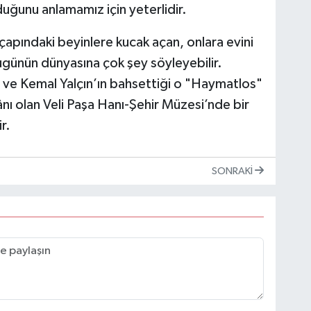
duğunu anlamamız için yeterlidir.
apındaki beyinlere kucak açan, onlara evini
günün dünyasına çok şey söyleyebilir.
ve Kemal Yalçın’ın bahsettiği o "Haymatlos"
kânı olan Veli Paşa Hanı-Şehir Müzesi’nde bir
r.
SONRAKI