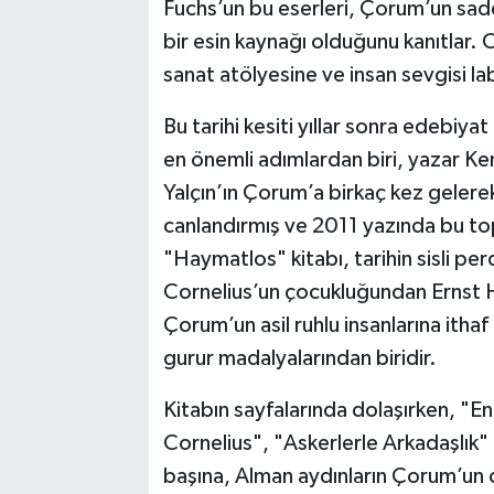
Fuchs’un bu eserleri, Çorum’un sade
bir esin kaynağı olduğunu kanıtlar. 
sanat atölyesine ve insan sevgisi 
Bu tarihi kesiti yıllar sonra edebiy
en önemli adımlardan biri, yazar Kema
Yalçın’ın Çorum’a birkaç kez gelerek
canlandırmış ve 2011 yazında bu topr
"Haymatlos" kitabı, tarihin sisli pe
Cornelius’un çocukluğundan Ernst Hi
Çorum’un asil ruhlu insanlarına ithaf
gurur madalyalarından biridir.
Kitabın sayfalarında dolaşırken, "E
Cornelius", "Askerlerle Arkadaşlık" g
başına, Alman aydınların Çorum’un c