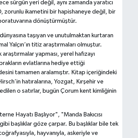
ce sürgün yeri değil, aynı zamanda yaratıcı
O, zorunlu ikametini bir hapishaneye değil, bir
laboratuvarına dönüştürmüştür.
at dünyasına taşıyan ve unutulmaktan kurtaran
l Yalçın’ın titiz araştırmaları olmuştur.
 araştırmalar yapması, yerel hafızayı
akların evlatlarına hediye ettiği
rdesini tamamen aralamıştır. Kitap içeriğindeki
rsch’in hatıralarına, Yozgat, Kırşehir ve
 edilen o satırlar, bugün Çorum kent kimliğinin
nterne Hayatı Başlıyor", "Manda Bakıcısı
ibi başlıklar göze çarpar. Bu başlıklar bile tek
oğrafyasıyla, hayvanıyla, askeriyle ve