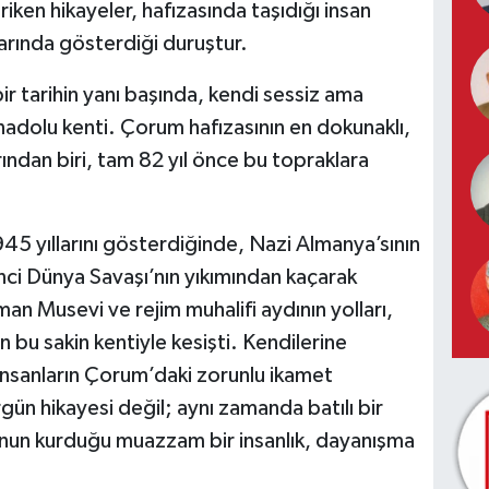
riken hikayeler, hafızasında taşıdığı insan
larında gösterdiği duruştur.
r tarihin yanı başında, kendi sessiz ama
 Anadolu kenti. Çorum hafızasının en dokunaklı,
rından biri, tam 82 yıl önce bu topraklara
945 yıllarını gösterdiğinde, Nazi Almanya’sının
inci Dünya Savaşı’nın yıkımından kaçarak
man Musevi ve rejim muhalifi aydının yolları,
 bu sakin kentiyle kesişti. Kendilerine
insanların Çorum’daki zorunlu ikamet
ürgün hikayesi değil; aynı zamanda batılı bir
uhunun kurduğu muazzam bir insanlık, dayanışma