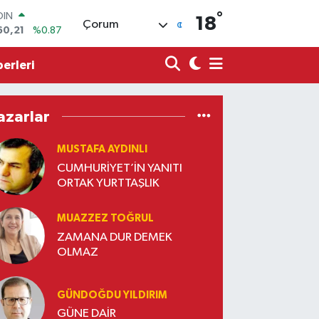
60,21
%0.87
°
18
Çorum
AR
436
%0.18
O
erleri
510
%0.32
LİN
811
%0.38
 ALTIN
azarlar
.99
%2.59
100
MUSTAFA AYDINLI
79
%-14
CUMHURİYET’İN YANITI
ORTAK YURTTAŞLIK
MUAZZEZ TOĞRUL
ZAMANA DUR DEMEK
OLMAZ
GÜNDOĞDU YILDIRIM
GÜNE DAİR