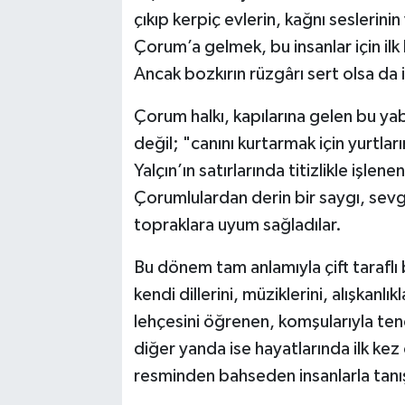
çıkıp kerpiç evlerin, kağnı seslerin
Çorum’a gelmek, bu insanlar için ilk 
Ancak bozkırın rüzgârı sert olsa da i
Çorum halkı, kapılarına gelen bu ya
değil; "canını kurtarmak için yurtla
Yalçın’ın satırlarında titizlikle işlene
Çorumlulardan derin bir saygı, sevg
topraklara uyum sağladılar.
Bu dönem tam anlamıyla çift taraflı
kendi dillerini, müziklerini, alışkan
lehçesini öğrenen, komşularıyla te
diğer yanda ise hayatlarında ilk ke
resminden bahseden insanlarla tanı