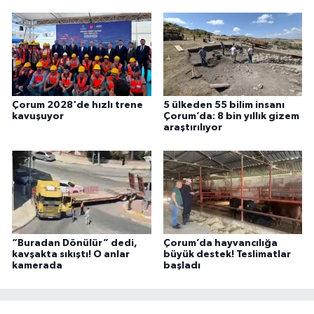
Çorum 2028'de hızlı trene
5 ülkeden 55 bilim insanı
kavuşuyor
Çorum’da: 8 bin yıllık gizem
araştırılıyor
“Buradan Dönülür” dedi,
Çorum’da hayvancılığa
kavşakta sıkıştı! O anlar
büyük destek! Teslimatlar
kamerada
başladı