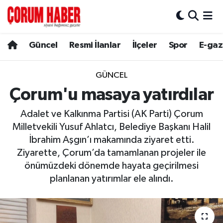
Güncel
Nöbetçi Eczaneler
Güncel
Resmi İlanlar
İlçeler
Spor
E-gaz
Spor
Hava Durumu
GÜNCEL
Resmi İlanlar
Çorum Namaz Vakitleri
Çorum'u masaya yatırdılar
Adalet ve Kalkınma Partisi (AK Parti) Çorum
Alaca
Trafik Durumu
Milletvekili Yusuf Ahlatcı, Belediye Başkanı Halil
Bayat
Süper Lig Puan Durumu ve Fikstür
İbrahim Aşgın’ı makamında ziyaret etti.
Ziyarette, Çorum’da tamamlanan projeler ile
Boğazkale
Tüm Manşetler
önümüzdeki dönemde hayata geçirilmesi
planlanan yatırımlar ele alındı.
Dodurga
Son Dakika Haberleri
İskilip
Haber Arşivi