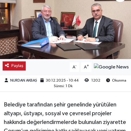
Kargı
Laçin
Mecitözü
Oğuzlar
Paylaş
-
+
A
A
Ortaköy
NURDAN AKBAŞ
30.12.2025 - 10:44
1202
Okunma
Osmancık
Süresi: 1 Dk
Sungurlu
Belediye tarafından şehir genelinde yürütülen
altyapı, üstyapı, sosyal ve çevresel projeler
Uğurludağ
hakkında değerlendirmelerde bulunulan ziyarette
Sağlık