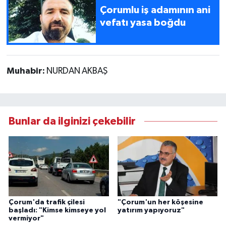
Çorumlu iş adamının ani
vefatı yasa boğdu
Muhabir:
NURDAN AKBAŞ
Bunlar da ilginizi çekebilir
Çorum'da trafik çilesi
"Çorum'un her köşesine
başladı: "Kimse kimseye yol
yatırım yapıyoruz"
vermiyor"