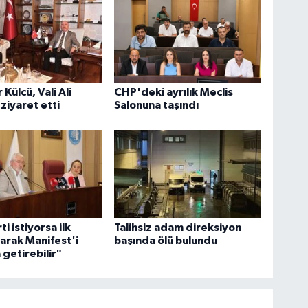
Külcü, Vali Ali
CHP'deki ayrılık Meclis
 ziyaret etti
Salonuna taşındı
ti istiyorsa ilk
Talihsiz adam direksiyon
larak Manifest'i
başında ölü bulundu
getirebilir"