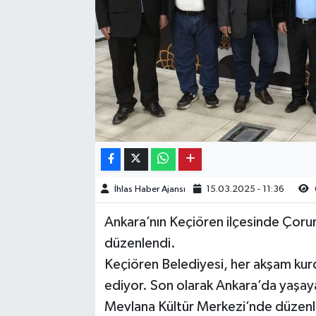
Kargı
Laçin
Mecitözü
Oğuzlar
Ortaköy
İhlas Haber Ajansı
15.03.2025 - 11:36
Osmancık
Ankara’nın Keçiören ilçesinde Çorum
Sungurlu
düzenlendi.
Keçiören Belediyesi, her akşam kurdu
Uğurludağ
ediyor. Son olarak Ankara’da yaşay
Mevlana Kültür Merkezi’nde düzenle
Sağlık