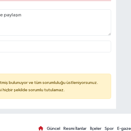
tmiş bulunuyor ve tüm sorumluluğu üstleniyorsunuz.
hiçbir şekilde sorumlu tutulamaz.
Güncel
Resmi İlanlar
İlçeler
Spor
E-gaze