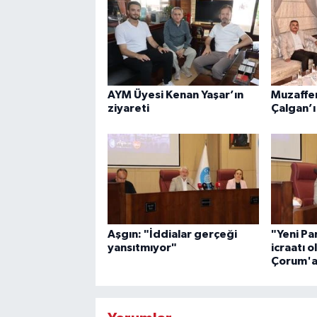
AYM Üyesi Kenan Yaşar’ın
Muzaffer 
ziyareti
Çalgan’ı
Aşgın: "İddialar gerçeği
"Yeni Par
yansıtmıyor"
icraatı o
Çorum'a 