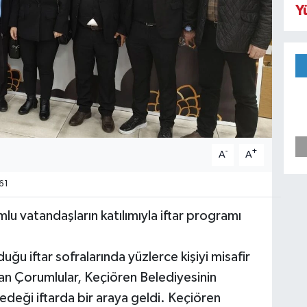
Y
-
+
A
A
61
lu vatandaşların katılımıyla iftar programı
ğu iftar sofralarında yüzlerce kişiyi misafir
an Çorumlular, Keçiören Belediyesinin
deği iftarda bir araya geldi. Keçiören