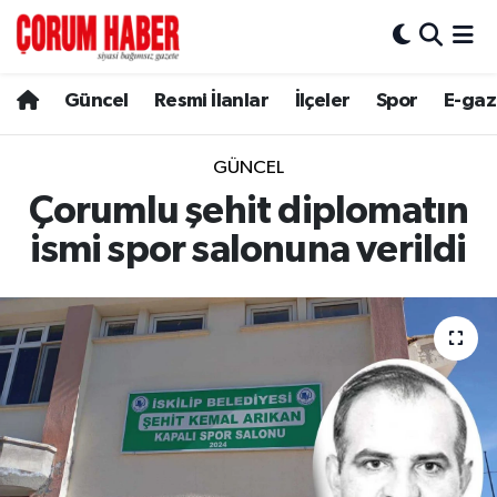
Güncel
Nöbetçi Eczaneler
Güncel
Resmi İlanlar
İlçeler
Spor
E-gaz
Spor
Hava Durumu
GÜNCEL
Resmi İlanlar
Çorum Namaz Vakitleri
Çorumlu şehit diplomatın
ismi spor salonuna verildi
Alaca
Trafik Durumu
Bayat
Süper Lig Puan Durumu ve Fikstür
Boğazkale
Tüm Manşetler
Dodurga
Son Dakika Haberleri
İskilip
Haber Arşivi