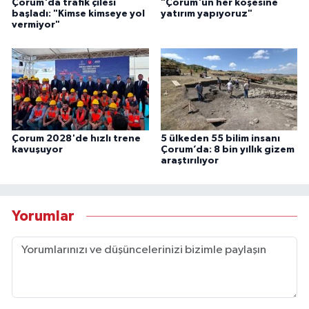
Çorum'da trafik çilesi
"Çorum'un her köşesine
başladı: "Kimse kimseye yol
yatırım yapıyoruz"
vermiyor"
Çorum 2028'de hızlı trene
5 ülkeden 55 bilim insanı
kavuşuyor
Çorum’da: 8 bin yıllık gizem
araştırılıyor
Yorumlar