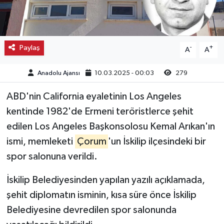
Kargı
Laçin
Paylaş
-
+
A
A
Mecitözü
Anadolu Ajansı
10.03.2025 - 00:03
279
Oğuzlar
ABD'nin California eyaletinin Los Angeles
kentinde 1982'de Ermeni teröristlerce şehit
Ortaköy
edilen Los Angeles Başkonsolosu Kemal Arıkan'ın
ismi, memleketi
Çorum
'un İskilip ilçesindeki bir
Osmancık
spor salonuna verildi.
Sungurlu
İskilip Belediyesinden yapılan yazılı açıklamada,
şehit diplomatın isminin, kısa süre önce İskilip
Uğurludağ
Belediyesine devredilen spor salonunda
Sağlık