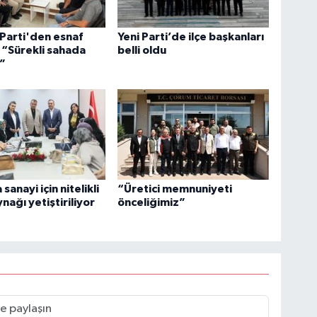
Parti'den esnaf
Yeni Parti’de ilçe başkanları
: “Sürekli sahada
belli oldu
”
anayi için nitelikli
“Üretici memnuniyeti
nağı yetiştiriliyor
önceliğimiz”