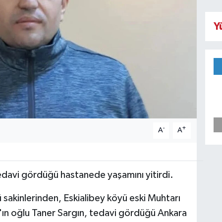
Y
-
+
A
A
davi gördüğü hastanede yaşamını yitirdi.
sakinlerinden, Eskialibey köyü eski Muhtarı
ın oğlu Taner Sargın, tedavi gördüğü Ankara