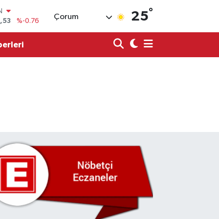
IN
°
,53
%-0.76
25
Çorum
3
%0.16
erleri
7
%-0.02
N
63
%0.07
ALTIN
1
%1.44
0
%70