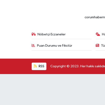
corumhabernet
Nöbetçi Eczaneler
H
Puan Durumu ve Fikstür
Tü
RSS
Copyright © 2023. Her hakkı saklıdır