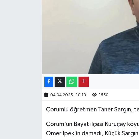
Kargı
Laçin
Mecitözü
Oğuzlar
Ortaköy
Osmancık
04.04.2025 - 10:13
1550
Sungurlu
Çorumlu öğretmen Taner Sargın, te
Uğurludağ
Çorum'un Bayat ilçesi Kuruçay köyü 
Ömer İpek'in damadı, Küçük Sargın'
Sağlık