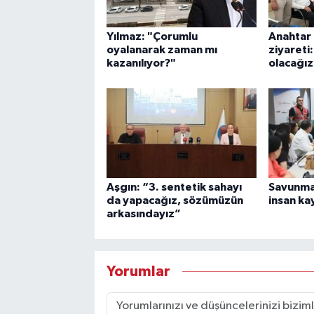
Yılmaz: "Çorumlu
Anahtar 
oyalanarak zaman mı
ziyareti
kazanılıyor?"
olacağız
Aşgın: “3. sentetik sahayı
Savunma s
da yapacağız, sözümüzün
insan kay
arkasındayız”
Yorumlar