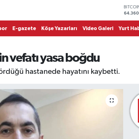
BITCO
64.360
DOLAR
47,714
EURO
por
E-gazete
Köşe Yazarları
Video Galeri
Yurt Hab
55,031
STERLİ
64,24
GRAM 
n vefatı yasa boğdu
6574.8
BİST10
rdüğü hastanede hayatını kaybetti.
13.799