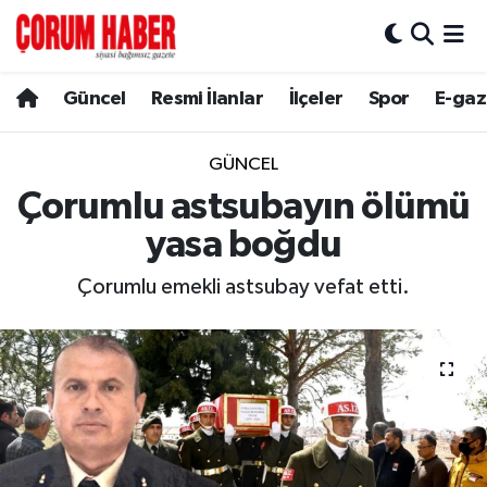
Güncel
Nöbetçi Eczaneler
Güncel
Resmi İlanlar
İlçeler
Spor
E-gaz
Spor
Hava Durumu
GÜNCEL
Resmi İlanlar
Çorum Namaz Vakitleri
Çorumlu astsubayın ölümü
yasa boğdu
Alaca
Trafik Durumu
Çorumlu emekli astsubay vefat etti.
Bayat
Süper Lig Puan Durumu ve Fikstür
Boğazkale
Tüm Manşetler
Dodurga
Son Dakika Haberleri
İskilip
Haber Arşivi