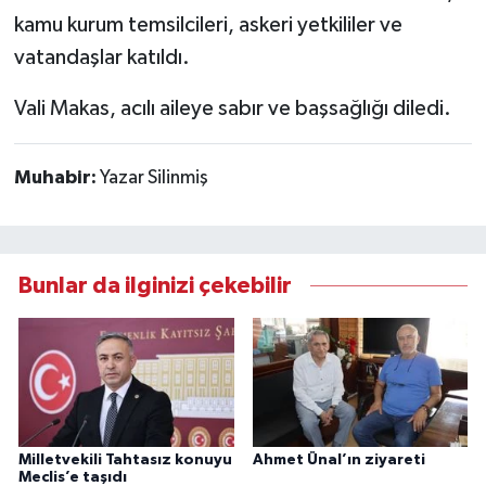
kamu kurum temsilcileri, askeri yetkililer ve
vatandaşlar katıldı.
Vali Makas, acılı aileye sabır ve başsağlığı diledi.
Muhabir:
Yazar Silinmiş
Bunlar da ilginizi çekebilir
Milletvekili Tahtasız konuyu
Ahmet Ünal’ın ziyareti
Meclis’e taşıdı