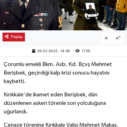
Kargı
Laçin
Paylaş
-
+
A
A
Mecitözü
26.03.2025 - 14:38
1739
Oğuzlar
Çorumlu emekli Bkm. Asb. Kd. Bçvş Mehmet
Ortaköy
Berişbek, geçirdiği kalp krizi sonucu hayatını
kaybetti.
Osmancık
Kırıkkale'de ikamet eden Berişbek, dün
Sungurlu
düzenlenen askeri törenle son yolculuğuna
Uğurludağ
uğurlandı.
Cenaze törenine Kırıkkale Valisi Mehmet Makas,
Sağlık