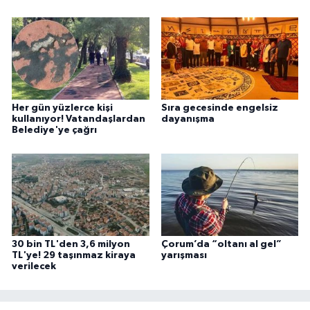
Her gün yüzlerce kişi
Sıra gecesinde engelsiz
kullanıyor! Vatandaşlardan
dayanışma
Belediye'ye çağrı
30 bin TL'den 3,6 milyon
Çorum’da “oltanı al gel”
TL'ye! 29 taşınmaz kiraya
yarışması
verilecek