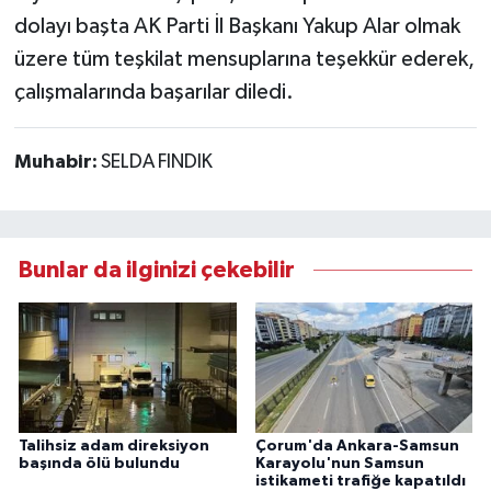
dolayı başta AK Parti İl Başkanı Yakup Alar olmak
üzere tüm teşkilat mensuplarına teşekkür ederek,
çalışmalarında başarılar diledi.
Muhabir:
SELDA FINDIK
Bunlar da ilginizi çekebilir
Talihsiz adam direksiyon
Çorum'da Ankara-Samsun
başında ölü bulundu
Karayolu'nun Samsun
istikameti trafiğe kapatıldı