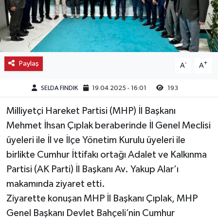
Kargı
Laçin
Paylaş
-
+
A
A
Mecitözü
SELDA FINDIK
19.04.2025 - 16:01
193
Oğuzlar
Milliyetçi Hareket Partisi (MHP) İl Başkanı
Ortaköy
Mehmet İhsan Çıplak beraberinde İl Genel Meclisi
üyeleri ile İl ve İlçe Yönetim Kurulu üyeleri ile
Osmancık
birlikte Cumhur İttifakı ortağı Adalet ve Kalkınma
Sungurlu
Partisi (AK Parti) İl Başkanı Av. Yakup Alar’ı
makamında ziyaret etti.
Uğurludağ
Ziyarette konuşan MHP İl Başkanı Çıplak, MHP
Genel Başkanı Devlet Bahçeli’nin Cumhur
Sağlık