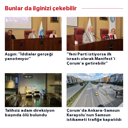
Bunlar da ilginizi çekebilir
Aşgın: "İddialar gerçeği
"Yeni Parti istiyorsa ilk
yansıtmıyor"
icraatı olarak Manifest'i
Çorum'a getirebilir"
Talihsiz adam direksiyon
Çorum'da Ankara-Samsun
başında ölü bulundu
Karayolu'nun Samsun
istikameti trafiğe kapatıldı