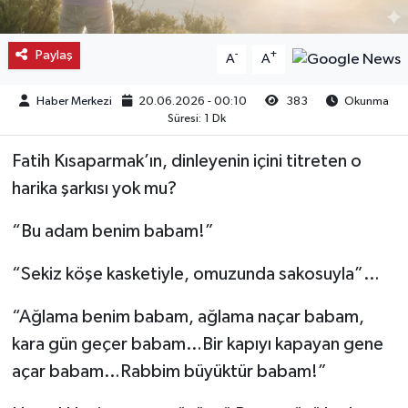
Kargı
Paylaş
-
+
A
A
Laçin
Haber Merkezi
20.06.2026 - 00:10
383
Okunma
Süresi: 1 Dk
Mecitözü
Fatih Kısaparmak’ın, dinleyenin içini titreten o
Oğuzlar
harika şarkısı yok mu?
Ortaköy
“Bu adam benim babam!”
Osmancık
“Sekiz köşe kasketiyle, omuzunda sakosuyla”…
Sungurlu
“Ağlama benim babam, ağlama naçar babam,
kara gün geçer babam…Bir kapıyı kapayan gene
Uğurludağ
açar babam…Rabbim büyüktür babam!”
Sağlık