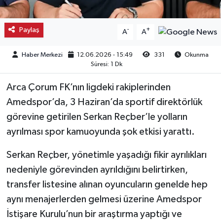
Kargı
Paylaş
-
+
A
A
Laçin
Haber Merkezi
12.06.2026 - 15:49
331
Okunma
Süresi: 1 Dk
Mecitözü
Arca Çorum FK’nın ligdeki rakiplerinden
Oğuzlar
Amedspor’da, 3 Haziran’da sportif direktörlük
görevine getirilen Serkan Reçber’le yolların
Ortaköy
ayrılması spor kamuoyunda şok etkisi yarattı.
Osmancık
Serkan Reçber, yönetimle yaşadığı fikir ayrılıkları
Sungurlu
nedeniyle görevinden ayrıldığını belirtirken,
transfer listesine alınan oyuncuların genelde hep
Uğurludağ
aynı menajerlerden gelmesi üzerine Amedspor
İstişare Kurulu’nun bir araştırma yaptığı ve
Sağlık