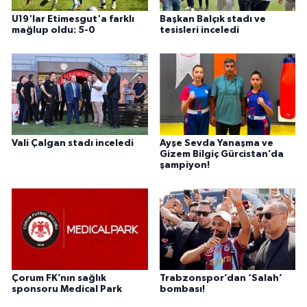
U19'lar Etimesgut'a farklı
Başkan Balçık stadı ve
mağlup oldu: 5-0
tesisleri inceledi
Vali Çalgan stadı inceledi
Ayşe Sevda Yanaşma ve
Gizem Bilgiç Gürcistan’da
şampiyon!
Çorum FK’nın sağlık
Trabzonspor’dan ‘Salah’
sponsoru Medical Park
bombası!