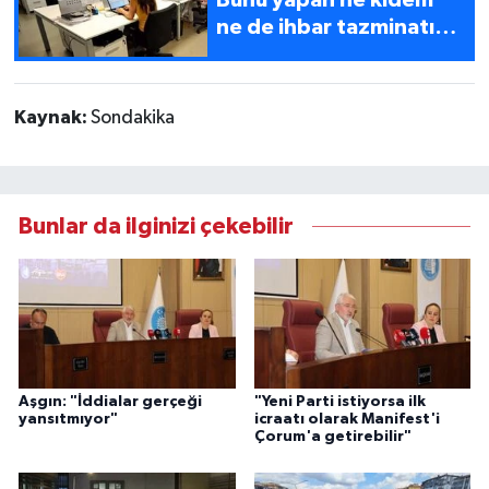
ne de ihbar tazminatı
alacak….
Kaynak:
Sondakika
Bunlar da ilginizi çekebilir
Aşgın: "İddialar gerçeği
"Yeni Parti istiyorsa ilk
yansıtmıyor"
icraatı olarak Manifest'i
Çorum'a getirebilir"