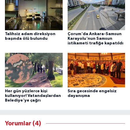
Talihsiz adam direksiyon
Çorum'da Ankara-Samsun
başında ölü bulundu
Karayolu'nun Samsun
istikameti trafiğe kapatıldı
Her gün yüzlerce kişi
Sıra gecesinde engelsiz
kullanıyor! Vatandaşlardan
dayanışma
Belediye'ye çağrı
Yorumlar (4)