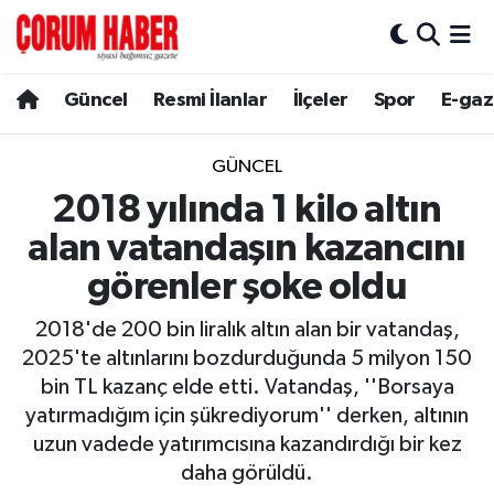
Güncel
Nöbetçi Eczaneler
Güncel
Resmi İlanlar
İlçeler
Spor
E-gaz
Spor
Hava Durumu
GÜNCEL
Resmi İlanlar
Çorum Namaz Vakitleri
2018 yılında 1 kilo altın
alan vatandaşın kazancını
Alaca
Trafik Durumu
görenler şoke oldu
Bayat
Süper Lig Puan Durumu ve Fikstür
2018'de 200 bin liralık altın alan bir vatandaş,
2025'te altınlarını bozdurduğunda 5 milyon 150
Boğazkale
Tüm Manşetler
bin TL kazanç elde etti. Vatandaş, ''Borsaya
yatırmadığım için şükrediyorum'' derken, altının
Dodurga
Son Dakika Haberleri
uzun vadede yatırımcısına kazandırdığı bir kez
daha görüldü.
İskilip
Haber Arşivi