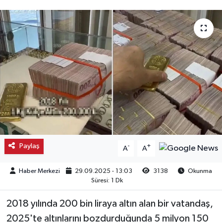
Kargı
Laçin
Mecitözü
Oğuzlar
Ortaköy
Osmancık
Paylaş
-
+
A
A
Sungurlu
Haber Merkezi
29.09.2025 - 13:03
3138
Okunma
Süresi: 1 Dk
Uğurludağ
2018 yılında 200 bin liraya altın alan bir vatandaş,
2025'te altınlarını bozdurduğunda 5 milyon 150
Sağlık