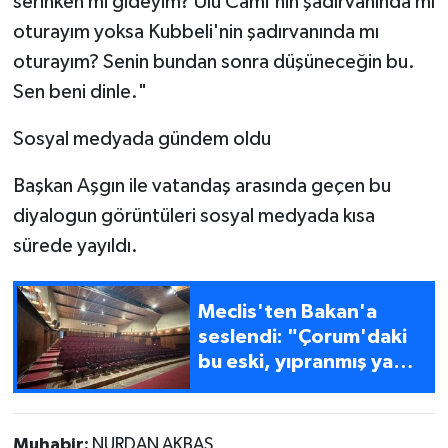
serinken mi gideyim? Ulu Cami'nin şadırvanında mı
oturayım yoksa Kubbeli'nin şadırvanında mı
oturayım? Senin bundan sonra düşüneceğin bu.
Sen beni dinle."
Sosyal medyada gündem oldu
Başkan Aşgın ile vatandaş arasında geçen bu
diyalogun görüntüleri sosyal medyada kısa
sürede yayıldı.
Meclis'ten Bakan'a
seslendi: "Çorum'daki
bu eski, yıpranmış yapı
yıkılmalı"
Muhabir:
NURDAN AKBAŞ