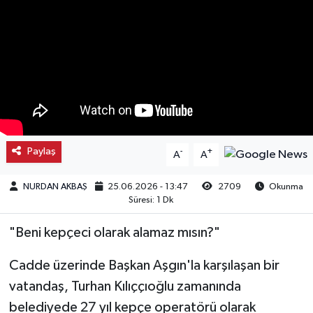
Kargı
Laçin
Mecitözü
Oğuzlar
Paylaş
-
+
A
A
Ortaköy
NURDAN AKBAŞ
25.06.2026 - 13:47
2709
Okunma
Süresi: 1 Dk
Osmancık
"Beni kepçeci olarak alamaz mısın?"
Sungurlu
Cadde üzerinde Başkan Aşgın'la karşılaşan bir
Uğurludağ
vatandaş, Turhan Kılıççıoğlu zamanında
belediyede 27 yıl kepçe operatörü olarak
Sağlık