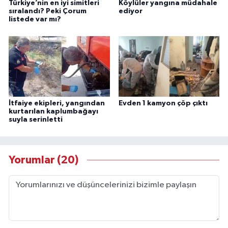
Türkiye’nin en iyi simitleri
Köylüler yangına müdahale
sıralandı? Peki Çorum
ediyor
listede var mı?
İtfaiye ekipleri, yangından
Evden 1 kamyon çöp çıktı
kurtarılan kaplumbağayı
suyla serinletti
Yorumlar (20)