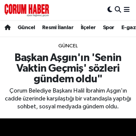
Güncel
Nöbetçi Eczaneler
Güncel
Resmi İlanlar
İlçeler
Spor
E-gaz
Spor
Hava Durumu
GÜNCEL
Resmi İlanlar
Çorum Namaz Vakitleri
Başkan Aşgın'ın 'Senin
Vaktin Geçmiş' sözleri
Alaca
Trafik Durumu
gündem oldu"
Bayat
Süper Lig Puan Durumu ve Fikstür
Çorum Belediye Başkanı Halil İbrahim Aşgın'ın
cadde üzerinde karşılaştığı bir vatandaşla yaptığı
Boğazkale
Tüm Manşetler
sohbet, sosyal medyada gündem oldu.
Dodurga
Son Dakika Haberleri
İskilip
Haber Arşivi