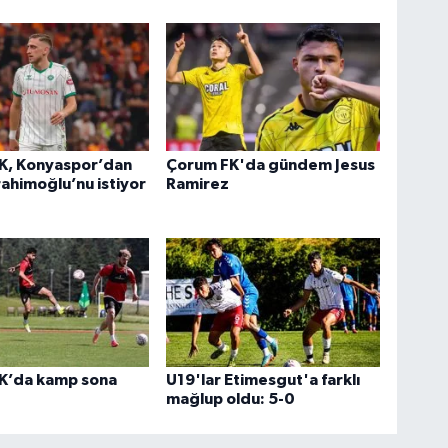
K, Konyaspor’dan
Çorum FK'da gündem Jesus
rahimoğlu’nu istiyor
Ramirez
K’da kamp sona
U19'lar Etimesgut'a farklı
mağlup oldu: 5-0