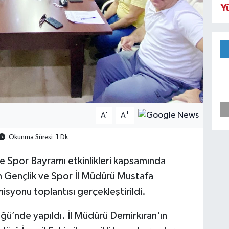
Y
-
+
A
A
Okunma Süresi: 1 Dk
e Spor Bayramı etkinlikleri kapsamında
m Gençlik ve Spor İl Müdürü Mustafa
isyonu toplantısı gerçekleştirildi.
üğü’nde yapıldı. İl Müdürü Demirkıran'ın