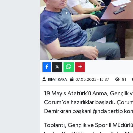
Kargı
Laçin
Mecitözü
Oğuzlar
Ortaköy
RIFAT KARA
07.05.2025 - 15:37
81
Osmancık
19 Mayıs Atatürk’ü Anma, Gençlik v
Sungurlu
Çorum’da hazırlıklar başladı. Çoru
Demirkıran başkanlığında tertip kom
Uğurludağ
Toplantı, Gençlik ve Spor İl Müdürl
Sağlık