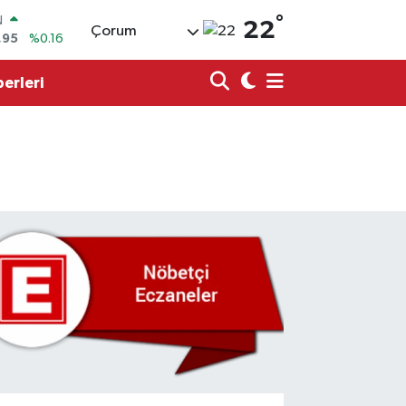
°
22
Çorum
06
%0.06
50
%0.02
erleri
N
8
%0.2
LTIN
4
%0.32
0
%70
N
,95
%0.16