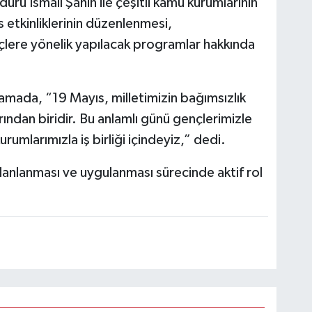
ürü İsmail Şahin ile çeşitli kamu kurumlarının
s etkinliklerinin düzenlenmesi,
lere yönelik yapılacak programlar hakkında
lamada, “19 Mayıs, milletimizin bağımsızlık
ndan biridir. Bu anlamlı günü gençlerimizle
rumlarımızla iş birliği içindeyiz,” dedi.
planlanması ve uygulanması sürecinde aktif rol