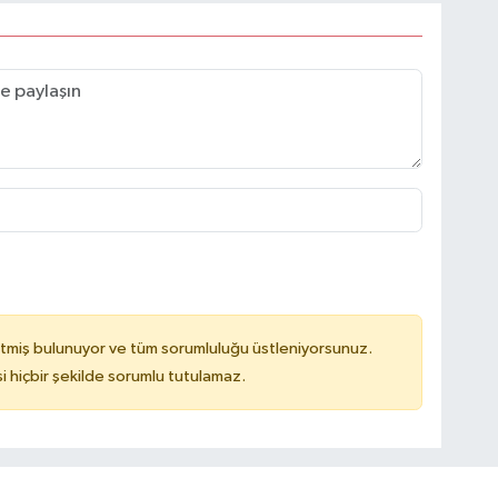
tmiş bulunuyor ve tüm sorumluluğu üstleniyorsunuz.
hiçbir şekilde sorumlu tutulamaz.