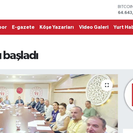
DOLAR
47,60
EURO
55,02
por
E-gazete
Köşe Yazarları
Video Galeri
Yurt Hab
STERLİ
64,239
GRAM A
6513.9
ı başladı
BİST10
13.799
BITCOI
64.643