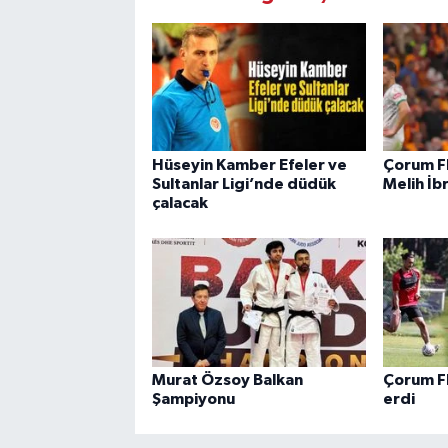
Hüseyin Kamber Efeler ve
Çorum F
Sultanlar Ligi’nde düdük
Melih İb
çalacak
Murat Özsoy Balkan
Çorum F
Şampiyonu
erdi