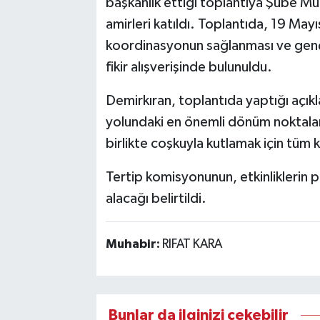
başkanlık ettiği toplantıya Şube Müd
amirleri katıldı. Toplantıda, 19 Mayı
koordinasyonun sağlanması ve genç
fikir alışverişinde bulunuldu.
Demirkıran, toplantıda yaptığı açık
yolundaki en önemli dönüm noktaları
birlikte coşkuyla kutlamak için tüm ku
Tertip komisyonunun, etkinliklerin 
alacağı belirtildi.
Muhabir:
RIFAT KARA
Bunlar da ilginizi çekebilir