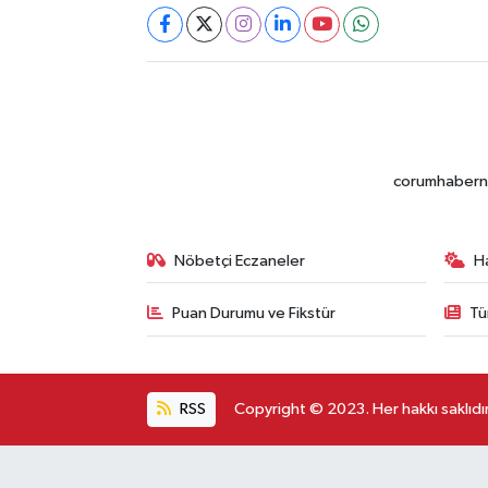
corumhabernet
Nöbetçi Eczaneler
H
Puan Durumu ve Fikstür
Tü
RSS
Copyright © 2023. Her hakkı saklıdır