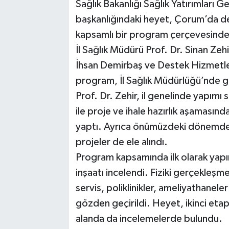
Sağlık Bakanlığı Sağlık Yatırımları
Kargı
başkanlığındaki heyet, Çorum’da de
kapsamlı bir program çerçevesinde
Laçin
İl Sağlık Müdürü Prof. Dr. Sinan Zeh
İhsan Demirbaş ve Destek Hizmetler
Mecitözü
program, İl Sağlık Müdürlüğü’nde ge
Prof. Dr. Zehir, il genelinde yapımı s
Oğuzlar
ile proje ve ihale hazırlık aşamasınd
Ortaköy
yaptı. Ayrıca önümüzdeki dönemde 
projeler de ele alındı.
Osmancık
Program kapsamında ilk olarak yap
inşaatı incelendi. Fiziki gerçekleşm
Sungurlu
servis, poliklinikler, ameliyathanele
Uğurludağ
gözden geçirildi. Heyet, ikinci etapt
alanda da incelemelerde bulundu.
Sağlık