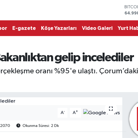
DOLA
47,74
EURO
55,25
por
E-gazete
Köşe Yazarları
Video Galeri
Yurt Hab
STERL
64,48
GRAM 
6660.
kanlıktan gelip incelediler
BİST1
13.77
BITCO
erçekleşme oranı %95'e ulaştı. Çorum’daki
64.99
-
+
A
A
2070
Okunma Süresi: 2 Dk