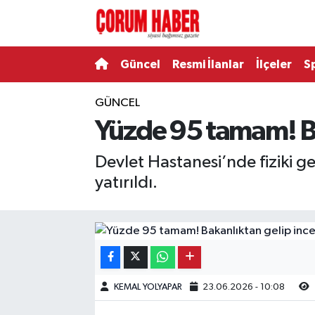
Güncel
Nöbetçi Eczaneler
Güncel
Resmi İlanlar
İlçeler
S
Spor
Hava Durumu
GÜNCEL
Yüzde 95 tamam! Ba
Resmi İlanlar
Çorum Namaz Vakitleri
Devlet Hastanesi’nde fiziki g
Alaca
Trafik Durumu
yatırıldı.
Bayat
Süper Lig Puan Durumu ve Fikstür
Boğazkale
Tüm Manşetler
Dodurga
Son Dakika Haberleri
KEMAL YOLYAPAR
23.06.2026 - 10:08
İskilip
Haber Arşivi