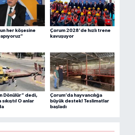
un her köşesine
Çorum 2028'de hızlı trene
yapıyoruz"
kavuşuyor
n Dönülür” dedi,
Çorum’da hayvancılığa
sıkıştı! O anlar
büyük destek! Teslimatlar
da
başladı