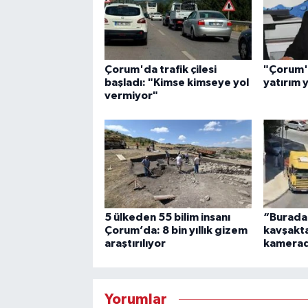
Çorum'da trafik çilesi
"Çorum'
başladı: "Kimse kimseye yol
yatırım 
vermiyor"
5 ülkeden 55 bilim insanı
“Burada
Çorum’da: 8 bin yıllık gizem
kavşakta 
araştırılıyor
kamera
Yorumlar