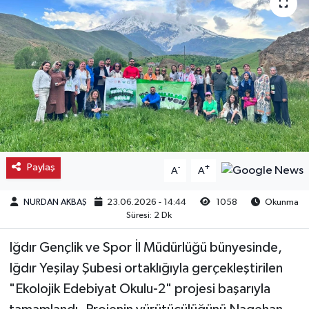
Kargı
Laçin
Mecitözü
Oğuzlar
Ortaköy
Paylaş
-
+
A
A
Osmancık
NURDAN AKBAŞ
23.06.2026 - 14:44
1058
Okunma
Süresi: 2 Dk
Sungurlu
Iğdır Gençlik ve Spor İl Müdürlüğü bünyesinde,
Iğdır Yeşilay Şubesi ortaklığıyla gerçekleştirilen
Uğurludağ
"Ekolojik Edebiyat Okulu-2" projesi başarıyla
Sağlık