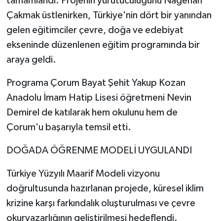
tamamlandı. Projenin yürütücülüğünü Nagehan
Çakmak üstlenirken, Türkiye'nin dört bir yanından
gelen eğitimciler çevre, doğa ve edebiyat
ekseninde düzenlenen eğitim programında bir
araya geldi.
Programa Çorum Bayat Şehit Yakup Kozan
Anadolu İmam Hatip Lisesi öğretmeni Nevin
Demirel de katılarak hem okulunu hem de
Çorum'u başarıyla temsil etti.
DOĞADA ÖĞRENME MODELİ UYGULANDI
Türkiye Yüzyılı Maarif Modeli vizyonu
doğrultusunda hazırlanan projede, küresel iklim
krizine karşı farkındalık oluşturulması ve çevre
okuryazarlığının geliştirilmesi hedeflendi.