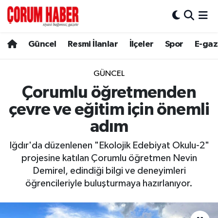
Güncel
Nöbetçi Eczaneler
Güncel
Resmi İlanlar
İlçeler
Spor
E-gaz
Spor
Hava Durumu
GÜNCEL
Resmi İlanlar
Çorum Namaz Vakitleri
Çorumlu öğretmenden
çevre ve eğitim için önemli
Alaca
Trafik Durumu
adım
Bayat
Süper Lig Puan Durumu ve Fikstür
Iğdır'da düzenlenen "Ekolojik Edebiyat Okulu-2"
projesine katılan Çorumlu öğretmen Nevin
Boğazkale
Tüm Manşetler
Demirel, edindiği bilgi ve deneyimleri
öğrencileriyle buluşturmaya hazırlanıyor.
Dodurga
Son Dakika Haberleri
İskilip
Haber Arşivi