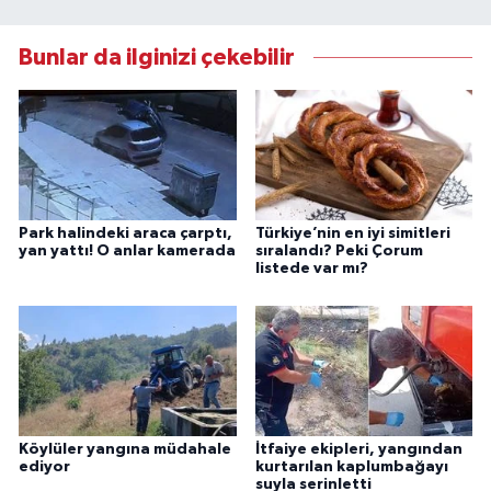
Bunlar da ilginizi çekebilir
Park halindeki araca çarptı,
Türkiye’nin en iyi simitleri
yan yattı! O anlar kamerada
sıralandı? Peki Çorum
listede var mı?
Köylüler yangına müdahale
İtfaiye ekipleri, yangından
ediyor
kurtarılan kaplumbağayı
suyla serinletti