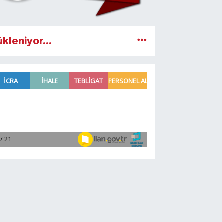
ükleniyor...