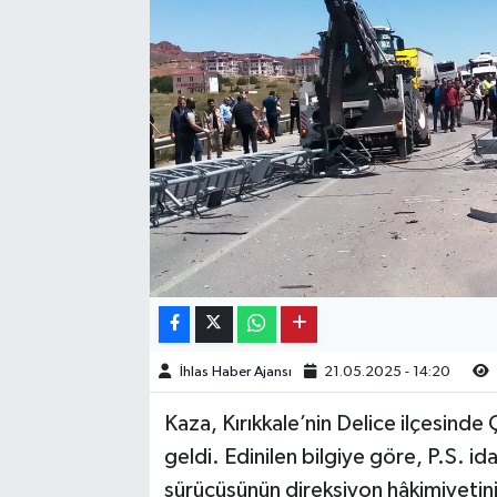
Kargı
Laçin
Mecitözü
Oğuzlar
Ortaköy
Osmancık
İhlas Haber Ajansı
21.05.2025 - 14:20
Sungurlu
Kaza, Kırıkkale’nin Delice ilçesin
Uğurludağ
geldi. Edinilen bilgiye göre, P.S. i
sürücüsünün direksiyon hâkimiyetin
Sağlık