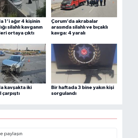
1’i ağır 4 kişinin
Çorum’da akrabalar
ığı silahlı kavganın
arasında silahlı ve bıçaklı
eri ortaya çıktı
kavga: 4 yaralı
 kavşakta iki
Bir haftada 3 bine yakın kişi
 çarpıştı
sorgulandı