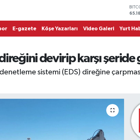
DOL
47,7
EUR
55,1
por
E-gazete
Köşe Yazarları
Video Galeri
Yurt Hab
STER
64,4
GRAM
6664
reğini devirip karşı şeride g
BİST
13.7
BITC
 denetleme sistemi (EDS) direğine çarpm
65.1