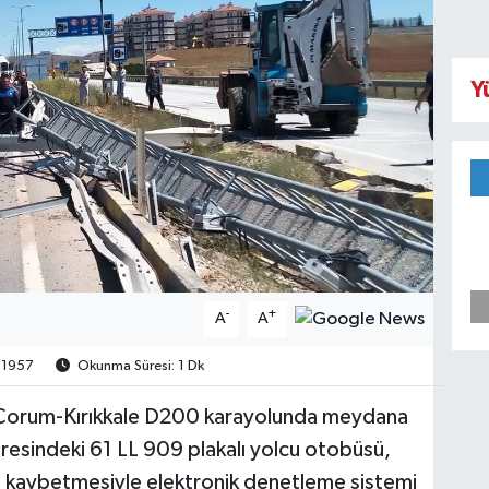
Y
-
+
A
A
1957
Okunma Süresi: 1 Dk
de Çorum-Kırıkkale D200 karayolunda meydana
daresindeki 61 LL 909 plakalı yolcu otobüsü,
i kaybetmesiyle elektronik denetleme sistemi