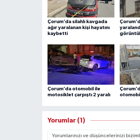
Çorum’da silahlı kavgada
Çorum’da 
ağır yaralanan kişi hayatını
yaraland
kaybetti
görüntül
Çorum’da otomobil ile
Çorum’da
motosiklet çarpıştı 2 yaralı
otomobil
Yorumlar (1)