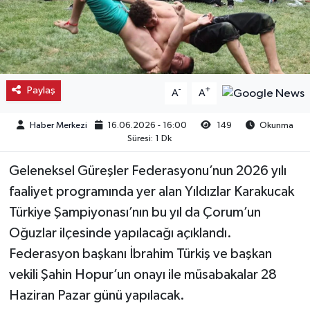
Kargı
Laçin
Paylaş
-
+
A
A
Mecitözü
Haber Merkezi
16.06.2026 - 16:00
149
Okunma
Oğuzlar
Süresi: 1 Dk
Ortaköy
Geleneksel Güreşler Federasyonu’nun 2026 yılı
faaliyet programında yer alan Yıldızlar Karakucak
Osmancık
Türkiye Şampiyonası’nın bu yıl da Çorum’un
Oğuzlar ilçesinde yapılacağı açıklandı.
Sungurlu
Federasyon başkanı İbrahim Türkiş ve başkan
Uğurludağ
vekili Şahin Hopur’un onayı ile müsabakalar 28
Haziran Pazar günü yapılacak.
Sağlık