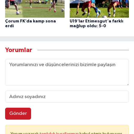
Çorum FK’da kamp sona
U19'lar Etimesgut'a farklı
erdi
mağlup oldu: 5-0
Yorumlar
Gönder
Yorum yazarak
topluluk kurallarımızı
kabul etmiş bulunuyor