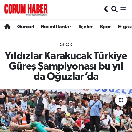
Güncel
Nöbetçi Eczaneler
Güncel
Resmi İlanlar
İlçeler
Spor
E-gaz
Spor
Hava Durumu
SPOR
Resmi İlanlar
Çorum Namaz Vakitleri
Yıldızlar Karakucak Türkiye
Güreş Şampiyonası bu yıl
Alaca
Trafik Durumu
da Oğuzlar’da
Bayat
Süper Lig Puan Durumu ve Fikstür
Boğazkale
Tüm Manşetler
Dodurga
Son Dakika Haberleri
İskilip
Haber Arşivi