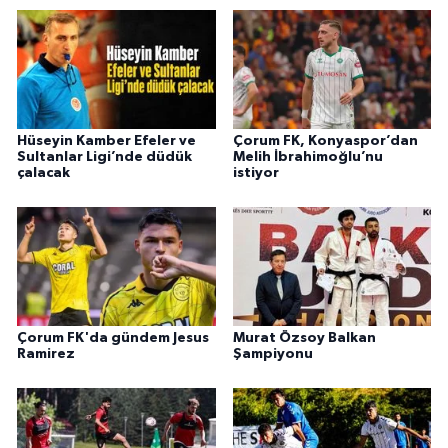
Hüseyin Kamber Efeler ve
Çorum FK, Konyaspor’dan
Sultanlar Ligi’nde düdük
Melih İbrahimoğlu’nu
çalacak
istiyor
Çorum FK'da gündem Jesus
Murat Özsoy Balkan
Ramirez
Şampiyonu