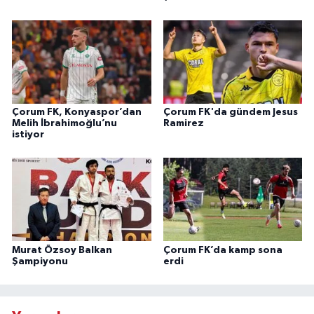
Çorum FK, Konyaspor’dan
Çorum FK'da gündem Jesus
Melih İbrahimoğlu’nu
Ramirez
istiyor
Murat Özsoy Balkan
Çorum FK’da kamp sona
Şampiyonu
erdi