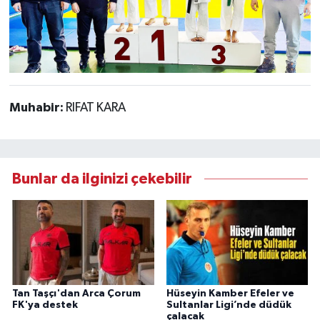
Muhabir:
RIFAT KARA
Bunlar da ilginizi çekebilir
Tan Taşçı'dan Arca Çorum
Hüseyin Kamber Efeler ve
FK'ya destek
Sultanlar Ligi’nde düdük
çalacak