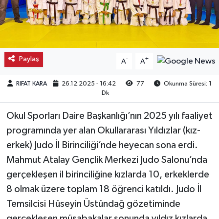
Kargı
Laçin
Paylaş
-
+
A
A
Mecitözü
RIFAT KARA
26.12.2025 - 16:42
77
Okunma Süresi: 1
Oğuzlar
Dk
Okul Sporları Daire Başkanlığı’nın 2025 yılı faaliyet
Ortaköy
programında yer alan Okullararası Yıldızlar (kız-
Osmancık
erkek) Judo İl Birinciliği’nde heyecan sona erdi.
Mahmut Atalay Gençlik Merkezi Judo Salonu’nda
Sungurlu
gerçekleşen il birinciliğine kızlarda 10, erkeklerde
8 olmak üzere toplam 18 öğrenci katıldı. Judo İl
Uğurludağ
Temsilcisi Hüseyin Üstündağ gözetiminde
Sağlık
gerçekleşen müsabakalar sonunda yıldız kızlarda