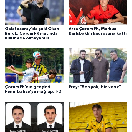
Galatasaray’da şok! Okan
Arca Çorum FK, Markus
Buruk, Çorum FK maçında
Karlsbakk’ı kadrosuna kattı
kulübede olmayabilir
Çorum FK’nın gençleri
Eray: "Sen yok, biz varız"
Fenerbahçe’ye mağlup: 1-3