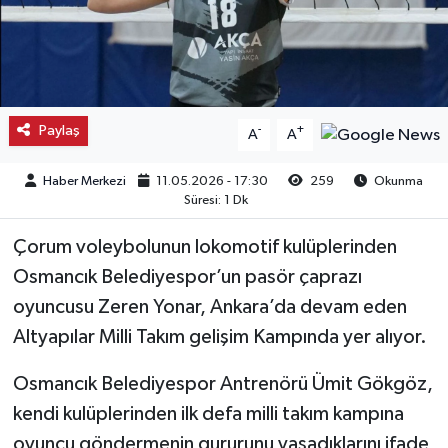
Kargı
Laçin
Paylaş
-
+
A
A
Mecitözü
Haber Merkezi
11.05.2026 - 17:30
259
Okunma
Oğuzlar
Süresi: 1 Dk
Ortaköy
Çorum voleybolunun lokomotif kulüplerinden
Osmancık Belediyespor’un pasör çaprazı
Osmancık
oyuncusu Zeren Yonar, Ankara’da devam eden
Altyapılar Milli Takım gelişim Kampında yer alıyor.
Sungurlu
Osmancık Belediyespor Antrenörü Ümit Gökgöz,
Uğurludağ
kendi kulüplerinden ilk defa milli takım kampına
oyuncu göndermenin gururunu yaşadıklarını ifade
Sağlık