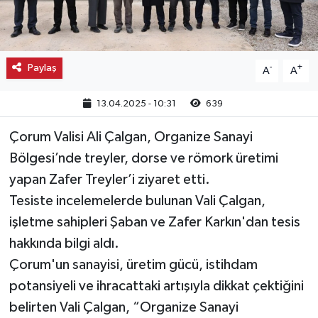
Kargı
Laçin
Paylaş
-
+
A
A
Mecitözü
13.04.2025 - 10:31
639
Oğuzlar
Çorum Valisi Ali Çalgan, Organize Sanayi
Bölgesi’nde treyler, dorse ve römork üretimi
Ortaköy
yapan Zafer Treyler’i ziyaret etti.
Tesiste incelemelerde bulunan Vali Çalgan,
Osmancık
işletme sahipleri Şaban ve Zafer Karkın'dan tesis
hakkında bilgi aldı.
Sungurlu
Çorum'un sanayisi, üretim gücü, istihdam
Uğurludağ
potansiyeli ve ihracattaki artışıyla dikkat çektiğini
belirten Vali Çalgan, “Organize Sanayi
Sağlık