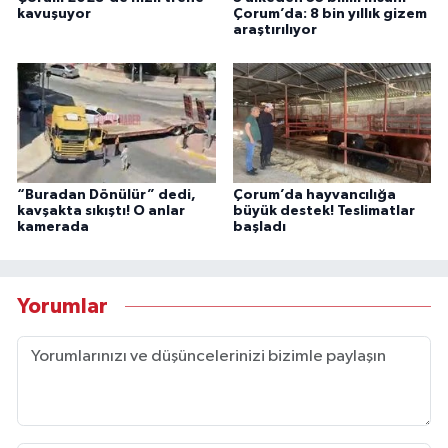
kavuşuyor
Çorum’da: 8 bin yıllık gizem
araştırılıyor
“Buradan Dönülür” dedi,
Çorum’da hayvancılığa
kavşakta sıkıştı! O anlar
büyük destek! Teslimatlar
kamerada
başladı
Yorumlar