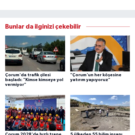
Bunlar da ilginizi çekebilir
Çorum'da trafik çilesi
"Çorum'un her köşesine
başladı: "Kimse kimseye yol
yatırım yapıyoruz"
vermiyor"
Çorum 2028'de hızlı trene
5 ülkeden 55 bilim insanı