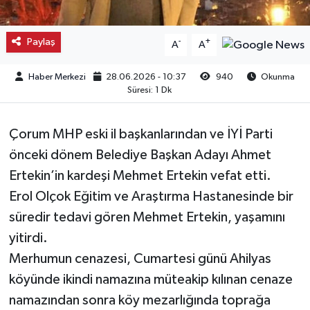
Kargı
Paylaş
-
+
A
A
Laçin
Haber Merkezi
28.06.2026 - 10:37
940
Okunma
Süresi: 1 Dk
Mecitözü
Oğuzlar
Çorum MHP eski il başkanlarından ve İYİ Parti
önceki dönem Belediye Başkan Adayı Ahmet
Ortaköy
Ertekin’in kardeşi Mehmet Ertekin vefat etti.
Erol Olçok Eğitim ve Araştırma Hastanesinde bir
Osmancık
süredir tedavi gören Mehmet Ertekin, yaşamını
Sungurlu
yitirdi.
Merhumun cenazesi, Cumartesi günü Ahilyas
Uğurludağ
köyünde ikindi namazına müteakip kılınan cenaze
namazından sonra köy mezarlığında toprağa
Sağlık