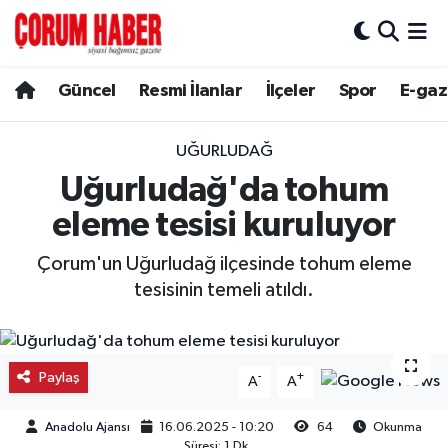
Güncel
Nöbetçi Eczaneler
Güncel
Resmi İlanlar
İlçeler
Spor
E-gaz
Spor
Hava Durumu
UĞURLUDAĞ
Resmi İlanlar
Çorum Namaz Vakitleri
Uğurludağ'da tohum
eleme tesisi kuruluyor
Alaca
Trafik Durumu
Çorum'un Uğurludağ ilçesinde tohum eleme
Bayat
Süper Lig Puan Durumu ve Fikstür
tesisinin temeli atıldı.
Boğazkale
Tüm Manşetler
Paylaş
-
+
Dodurga
Son Dakika Haberleri
A
A
Anadolu Ajansı
16.06.2025 - 10:20
64
Okunma
İskilip
Haber Arşivi
Süresi: 1 Dk