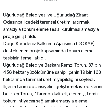
Kargı
Uğurludağ Belediyesi ve Uğurludağ Ziraat
Laçin
Odasınca ilçedeki tarımsal üretimi artırmak
amacıyla tohum eleme tesisi kurulması amacıyla
Mecitözü
proje geliştirildi.
Doğu Karadeniz Kalkınma Ajansınca (DOKAP)
Oğuzlar
desteklenen proje kapsamında tohum eleme
Ortaköy
tesisinin temeli atıldı.
Uğurludağ Belediye Başkanı Remzi Torun, 37 bin
Osmancık
458 hektar yüzölçümüne sahip ilçenin 19 bin 163
hektarında tarımsal üretim yapıldığını söyledi.
Sungurlu
İlçenin tarım potansiyelini geliştirmek istediklerini
belirten Torun, "Tarımda kaliteli, elenmiş, temiz
Uğurludağ
tohum ihtiyacını sağlamak amacıyla eleme
Sağlık