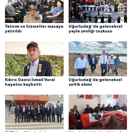
Yatırım ve hizmetler masaya
Uğurludağ'da geleneksel
yatırıldı
yayla şenliği coşkusu
Kıbrıs Gazisi İsmail Vural
Uğurludağ’da geleneksel
hayatını kaybetti
çeltik ekimi