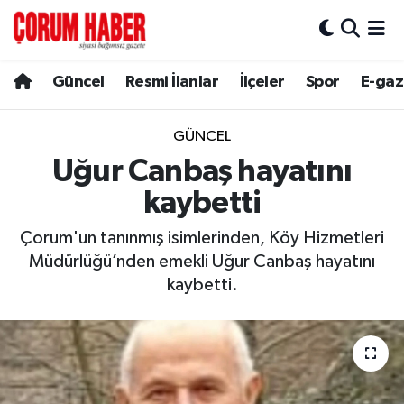
Güncel
Nöbetçi Eczaneler
Güncel
Resmi İlanlar
İlçeler
Spor
E-gaz
Spor
Hava Durumu
GÜNCEL
Resmi İlanlar
Çorum Namaz Vakitleri
Uğur Canbaş hayatını
kaybetti
Alaca
Trafik Durumu
Çorum'un tanınmış isimlerinden, Köy Hizmetleri
Bayat
Süper Lig Puan Durumu ve Fikstür
Müdürlüğü’nden emekli Uğur Canbaş hayatını
kaybetti.
Boğazkale
Tüm Manşetler
Dodurga
Son Dakika Haberleri
İskilip
Haber Arşivi