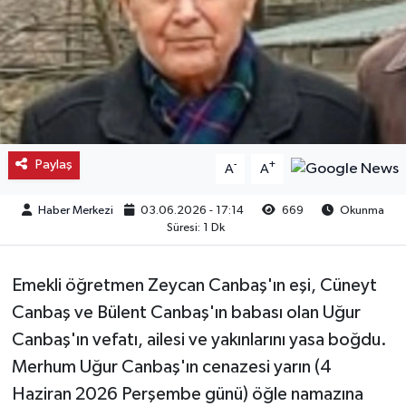
Kargı
Laçin
Mecitözü
Paylaş
-
+
A
A
Oğuzlar
Haber Merkezi
03.06.2026 - 17:14
669
Okunma
Ortaköy
Süresi: 1 Dk
Osmancık
Emekli öğretmen Zeycan Canbaş'ın eşi, Cüneyt
Sungurlu
Canbaş ve Bülent Canbaş'ın babası olan Uğur
Canbaş'ın vefatı, ailesi ve yakınlarını yasa boğdu.
Uğurludağ
Merhum Uğur Canbaş'ın cenazesi yarın (4
Haziran 2026 Perşembe günü) öğle namazına
Sağlık