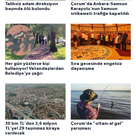
Talihsiz adam direksiyon
Çorum'da Ankara-Samsun
başında ölü bulundu
Karayolu'nun Samsun
istikameti trafiğe kapatıldı
Her gün yüzlerce kişi
Sıra gecesinde engelsiz
kullanıyor! Vatandaşlardan
dayanışma
Belediye'ye çağrı
30 bin TL'den 3,6 milyon
Çorum’da “oltanı al gel”
TL'ye! 29 taşınmaz kiraya
yarışması
verilecek