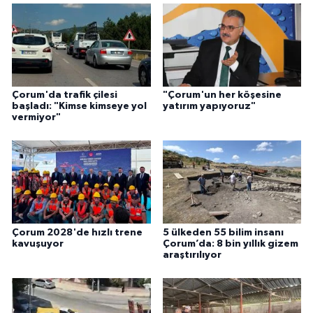
Çorum'da trafik çilesi
"Çorum'un her köşesine
başladı: "Kimse kimseye yol
yatırım yapıyoruz"
vermiyor"
Çorum 2028'de hızlı trene
5 ülkeden 55 bilim insanı
kavuşuyor
Çorum’da: 8 bin yıllık gizem
araştırılıyor