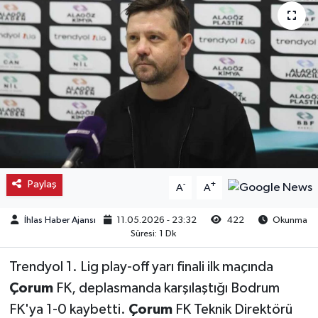
Kargı
Laçin
Mecitözü
Oğuzlar
Ortaköy
Paylaş
-
+
A
A
Osmancık
İhlas Haber Ajansı
11.05.2026 - 23:32
422
Okunma
Süresi: 1 Dk
Sungurlu
Trendyol 1. Lig play-off yarı finali ilk maçında
Uğurludağ
Çorum
FK, deplasmanda karşılaştığı Bodrum
FK'ya 1-0 kaybetti.
Çorum
FK Teknik Direktörü
Sağlık