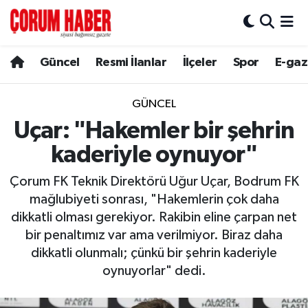
Güncel
Nöbetçi Eczaneler
Güncel
Resmi İlanlar
İlçeler
Spor
E-gaz
Spor
Hava Durumu
GÜNCEL
Resmi İlanlar
Çorum Namaz Vakitleri
Uçar: "Hakemler bir şehrin
kaderiyle oynuyor"
Alaca
Trafik Durumu
Çorum FK Teknik Direktörü Uğur Uçar, Bodrum FK
Bayat
Süper Lig Puan Durumu ve Fikstür
mağlubiyeti sonrası, "Hakemlerin çok daha
dikkatli olması gerekiyor. Rakibin eline çarpan net
Boğazkale
Tüm Manşetler
bir penaltımız var ama verilmiyor. Biraz daha
dikkatli olunmalı; çünkü bir şehrin kaderiyle
Dodurga
Son Dakika Haberleri
oynuyorlar" dedi.
İskilip
Haber Arşivi