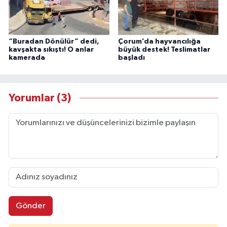
“Buradan Dönülür” dedi,
Çorum’da hayvancılığa
kavşakta sıkıştı! O anlar
büyük destek! Teslimatlar
kamerada
başladı
Yorumlar (3)
Gönder