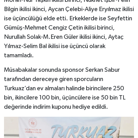
Moran-Nur Taşkın ikilisi birinci, Nükhet İşbir-Pelin
Bilgin ikilisi ikinci, Aycan Çelebi-Aliye Eryılmaz ikilisi
ise üçüncülüğü elde etti. Erkeklerde ise Seyfettin
Gümüş-Mehmet Cengiz Çetin ikilisi birinci,
Nurullah Solak-M.Eren Güler ikilisi ikinci, Aytaç
Yılmaz-Selim Bal ikilisi ise üçüncü olarak
tamamladı.
Müsabakalar sonunda sponsor Serkan Sabur
tarafından dereceye giren sporcuların
Turkuaz’dan ev almaları halinde birincilere 250
bin, ikincilere 100 bin, üçüncülere ise 50 bin TL
değerinde indirim kuponu hediye edildi.