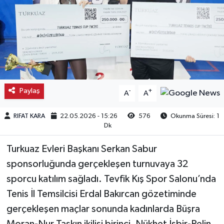
Kargı
Laçin
Mecitözü
Paylaş
-
+
A
A
Oğuzlar
RIFAT KARA
22.05.2026 - 15:26
576
Okunma Süresi: 1
Ortaköy
Dk
Osmancık
Turkuaz Evleri Başkanı Serkan Sabur
sponsorluğunda gerçekleşen turnuvaya 32
Sungurlu
sporcu katılım sağladı. Tevfik Kış Spor Salonu’nda
Tenis İl Temsilcisi Erdal Bakırcan gözetiminde
Uğurludağ
gerçekleşen maçlar sonunda kadınlarda Büşra
Sağlık