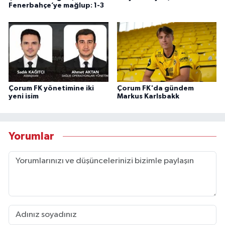
Fenerbahçe’ye mağlup: 1-3
Çorum FK yönetimine iki
Çorum FK'da gündem
yeni isim
Markus Karlsbakk
Yorumlar