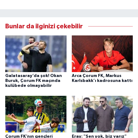
Bunlar da ilginizi çekebilir
Galatasaray’da şok! Okan
Arca Çorum FK, Markus
Buruk, Çorum FK maçında
Karlsbakk’ı kadrosuna kattı
kulübede olmayabilir
Çorum FK’nın gençleri
Eray: "Sen yok, biz varız"