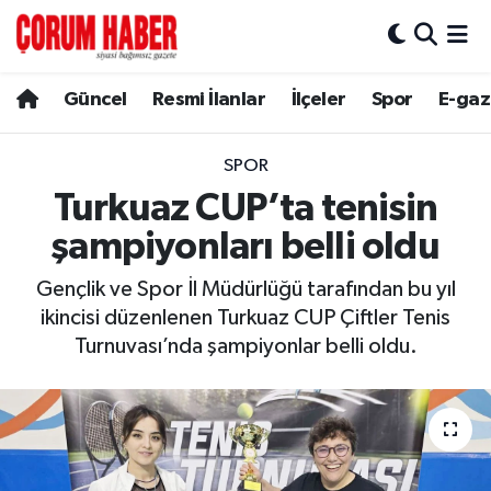
Güncel
Nöbetçi Eczaneler
Güncel
Resmi İlanlar
İlçeler
Spor
E-gaz
Spor
Hava Durumu
SPOR
Resmi İlanlar
Çorum Namaz Vakitleri
Turkuaz CUP’ta tenisin
şampiyonları belli oldu
Alaca
Trafik Durumu
Gençlik ve Spor İl Müdürlüğü tarafından bu yıl
Bayat
Süper Lig Puan Durumu ve Fikstür
ikincisi düzenlenen Turkuaz CUP Çiftler Tenis
Turnuvası’nda şampiyonlar belli oldu.
Boğazkale
Tüm Manşetler
Dodurga
Son Dakika Haberleri
İskilip
Haber Arşivi