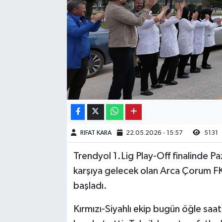
Kargı
Laçin
Mecitözü
Oğuzlar
Ortaköy
RIFAT KARA
22.05.2026 - 15:57
5131
Osmancık
Trendyol 1.Lig Play-Off finalinde P
Sungurlu
karşıya gelecek olan Arca Çorum FK
başladı.
Uğurludağ
Kırmızı-Siyahlı ekip bugün öğle saat
Sağlık