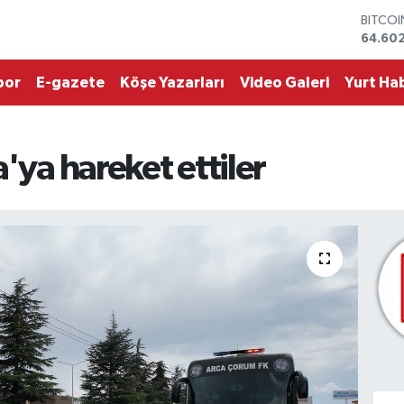
DOLA
47,59
EURO
55,07
por
E-gazete
Köşe Yazarları
Video Galeri
Yurt Hab
STERLİ
64,24
GRAM 
6513.9
'ya hareket ettiler
BİST10
13.768
BITCO
64.60