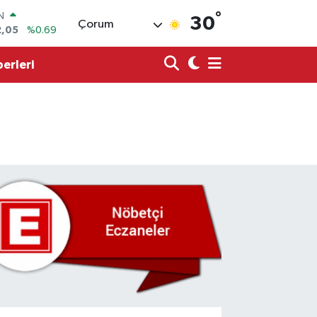
°
R
30
Çorum
86
%0.06
00
%0.1
erleri
N
38
%0.21
ALTIN
4
%0.32
0
%48
IN
2,05
%0.69