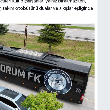
cuları kulüp çalışanları yalnız bırakmazken,
, takım otobüsünü dualar ve alkışlar eşliğinde