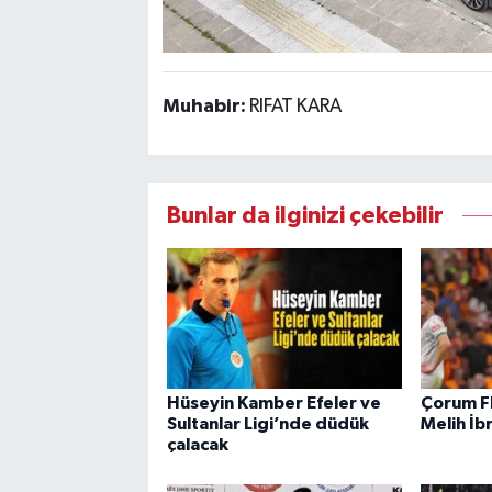
Muhabir:
RIFAT KARA
Bunlar da ilginizi çekebilir
Hüseyin Kamber Efeler ve
Çorum F
Sultanlar Ligi’nde düdük
Melih İb
çalacak