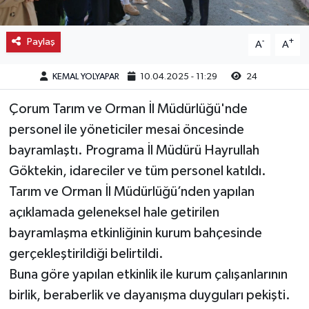
Kargı
Paylaş
-
+
A
A
Laçin
KEMAL YOLYAPAR
10.04.2025 - 11:29
24
Mecitözü
Çorum Tarım ve Orman İl Müdürlüğü'nde
personel ile yöneticiler mesai öncesinde
Oğuzlar
bayramlaştı. Programa İl Müdürü Hayrullah
Ortaköy
Göktekin, idareciler ve tüm personel katıldı.
Tarım ve Orman İl Müdürlüğü’nden yapılan
Osmancık
açıklamada geleneksel hale getirilen
bayramlaşma etkinliğinin kurum bahçesinde
Sungurlu
gerçekleştirildiği belirtildi.
Uğurludağ
Buna göre yapılan etkinlik ile kurum çalışanlarının
birlik, beraberlik ve dayanışma duyguları pekişti.
Sağlık