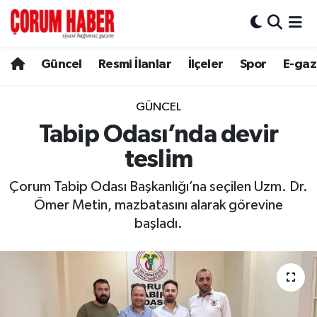
Güncel
Nöbetçi Eczaneler
Güncel
Resmi İlanlar
İlçeler
Spor
E-gaz
Spor
Hava Durumu
GÜNCEL
Resmi İlanlar
Çorum Namaz Vakitleri
Tabip Odası’nda devir
teslim
Alaca
Trafik Durumu
Çorum Tabip Odası Başkanlığı’na seçilen Uzm. Dr.
Bayat
Süper Lig Puan Durumu ve Fikstür
Ömer Metin, mazbatasını alarak görevine
başladı.
Boğazkale
Tüm Manşetler
Dodurga
Son Dakika Haberleri
İskilip
Haber Arşivi