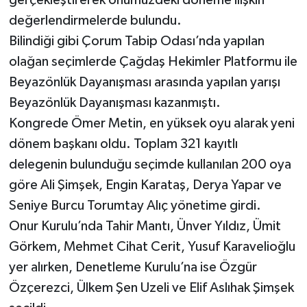
gerçekleştirerek önümüzdeki döneme ilişkin
değerlendirmelerde bulundu.
Bilindiği gibi Çorum Tabip Odası’nda yapılan
olağan seçimlerde Çağdaş Hekimler Platformu ile
Beyazönlük Dayanışması arasında yapılan yarışı
Beyazönlük Dayanışması kazanmıştı.
Kongrede Ömer Metin, en yüksek oyu alarak yeni
dönem başkanı oldu. Toplam 321 kayıtlı
delegenin bulunduğu seçimde kullanılan 200 oya
göre Ali Şimşek, Engin Karataş, Derya Yapar ve
Seniye Burcu Torumtay Alıç yönetime girdi.
Onur Kurulu’nda Tahir Mantı, Ünver Yıldız, Ümit
Görkem, Mehmet Cihat Cerit, Yusuf Karavelioğlu
yer alırken, Denetleme Kurulu’na ise Özgür
Özçerezci, Ülkem Şen Uzeli ve Elif Aslıhak Şimşek