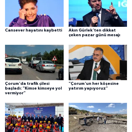
Cansever hayatını kaybetti
Akın Gürlek'ten dikkat
çeken pazar günü mesajı
Çorum'da trafik çilesi
"Çorum'un her köşesine
başladı: "Kimse kimseye yol
yatırım yapıyoruz"
vermiyor"