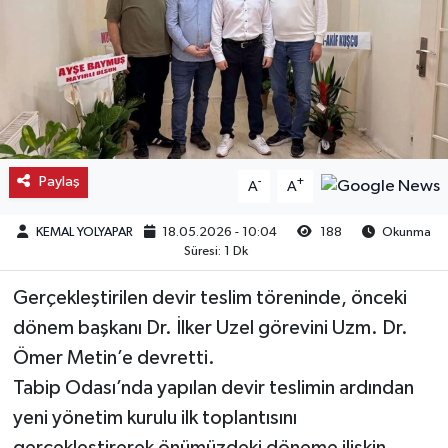
Kargı
Laçin
Mecitözü
Paylaş
-
+
A
A
Oğuzlar
KEMAL YOLYAPAR
18.05.2026 - 10:04
188
Okunma
Ortaköy
Süresi: 1 Dk
Osmancık
Gerçekleştirilen devir teslim töreninde, önceki
dönem başkanı Dr. İlker Uzel görevini Uzm. Dr.
Sungurlu
Ömer Metin’e devretti.
Tabip Odası’nda yapılan devir teslimin ardından
Uğurludağ
yeni yönetim kurulu ilk toplantısını
Sağlık