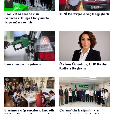
Sadık Karabacak’ın
YENİ Parti'ye araç bağışladı
cenazesi Büğet köyünde
toprağa verildi
Benzine zam geliyor
Özlem Özşahin, CHP Kadın
Kolları Başkanı
Erasmus öğrencileri, Engelli
Çorum’da bağımlılıkla