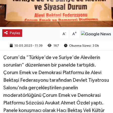
Kargı
Laçin
Paylaş
-
+
A
A
Mecitözü
10.05.2025 - 11:39
167
Okunma Süresi: 3 Dk
Oğuzlar
Çorum'da “Türkiye'de ve Suriye'de Alevilerin
Ortaköy
sorunları” düzenlenen bir panelde tartışıldı.
Çorum Emek ve Demokrasi Platformu ile Alevi
Osmancık
Bektaşi Federasyonu tarafından Devlet Tiyatrosu
Sungurlu
Salonu'nda gerçekleştirilen panelin
moderatörlüğünü Çorum Emek ve Demokrasi
Uğurludağ
Platformu Sözcüsü Avukat Ahmet Özdel yaptı.
Panele konuşmacı olarak Hacı Bektaş Veli Kültür
Sağlık