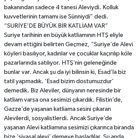
bakanından sadece 4 tanesi Aleviydi. Kolluk
kuvvetlerinin tamamı ise Sünniydi” dedi.
“SURİYE’DE BÜYÜK BİR KATLİAM VAR”
Suriye tarihinin en büyük katliamının HTŞ eliyle
devam ettiğini belirten Geçmez, “Suriye’de Alevi
köyleri basılıyor, kadınlar ve çocuklar kaçırılıp köle
pazarlarında satılıyor. HTŞ’nin geleneğinde
bunlar var. Ancak şu da iyi bilinsin ki, Esad’la biz
tatil yapmadık. ‘Esad bizim dostumuzdur’
demedik. Biz Aleviler, dünyanın neresinde bir
katliam varsa ona sesimizi çıkardık. Filistin’de,
Gazze’de yaşanan katliama sesini çıkaran
Alevilerdi, sosyalistlerdi. Ancak Suriye’de
yaşanan Alevi katliamına sesimizi çıkarınca biranda
bize ‘siyasal alevi’ demeye başladılar. Şu anda