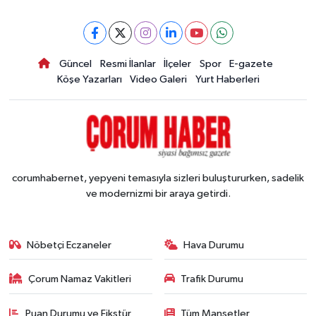
Güncel
Resmi İlanlar
İlçeler
Spor
E-gazete
Köşe Yazarları
Video Galeri
Yurt Haberleri
corumhabernet, yepyeni temasıyla sizleri buluştururken, sadelik
ve modernizmi bir araya getirdi.
Nöbetçi Eczaneler
Hava Durumu
Çorum Namaz Vakitleri
Trafik Durumu
Puan Durumu ve Fikstür
Tüm Manşetler