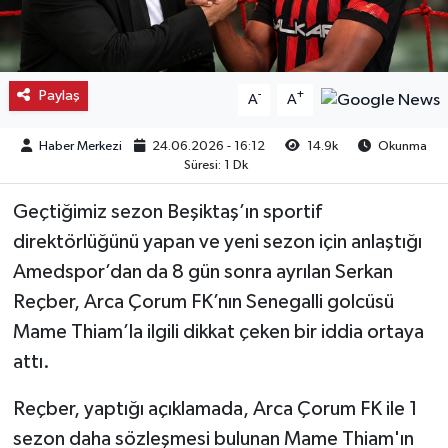
Kargı
Laçin
Paylaş
-
+
A
A
Mecitözü
Haber Merkezi
24.06.2026 - 16:12
14.9k
Okunma
Süresi: 1 Dk
Oğuzlar
Geçtiğimiz sezon Beşiktaş’ın sportif
Ortaköy
direktörlüğünü yapan ve yeni sezon için anlaştığı
Amedspor’dan da 8 gün sonra ayrılan Serkan
Osmancık
Reçber, Arca Çorum FK’nın Senegalli golcüsü
Mame Thiam’la ilgili dikkat çeken bir iddia ortaya
Sungurlu
attı.
Uğurludağ
Reçber, yaptığı açıklamada, Arca Çorum FK ile 1
sezon daha sözleşmesi bulunan Mame Thiam'ın
Sağlık