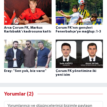
Arca Çorum FK, Markus
Çorum FK’nın gençleri
Karlsbakk’ı kadrosuna kattı
Fenerbahçe’ye mağlup: 1-3
Eray: "Sen yok, biz varız"
Çorum FK yönetimine iki
yeni isim
Yorumlar (2)