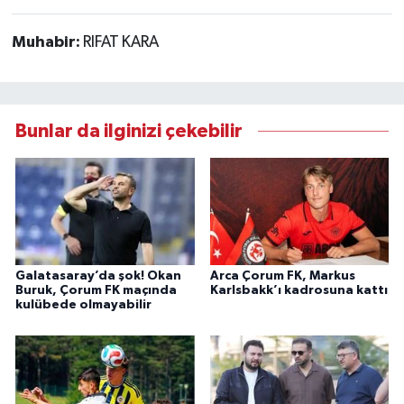
Muhabir:
RIFAT KARA
Bunlar da ilginizi çekebilir
Galatasaray’da şok! Okan
Arca Çorum FK, Markus
Buruk, Çorum FK maçında
Karlsbakk’ı kadrosuna kattı
kulübede olmayabilir