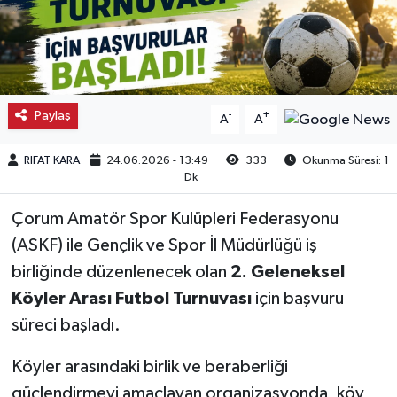
Kargı
Laçin
Paylaş
-
+
A
A
Mecitözü
RIFAT KARA
24.06.2026 - 13:49
333
Okunma Süresi: 1
Oğuzlar
Dk
Ortaköy
Çorum Amatör Spor Kulüpleri Federasyonu
(ASKF) ile Gençlik ve Spor İl Müdürlüğü iş
Osmancık
birliğinde düzenlenecek olan
2. Geleneksel
Köyler Arası Futbol Turnuvası
için başvuru
Sungurlu
süreci başladı.
Uğurludağ
Köyler arasındaki birlik ve beraberliği
güçlendirmeyi amaçlayan organizasyonda, köy
Sağlık