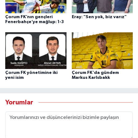
Çorum FK’nın gençleri
Eray: "Sen yok, biz varız"
Fenerbahçe’ye mağlup: 1-3
Çorum FK yönetimine iki
Çorum FK'da gündem
yeni isim
Markus Karlsbakk
Yorumlar