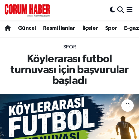
Güncel
Nöbetçi Eczaneler
Güncel
Resmi İlanlar
İlçeler
Spor
E-gaz
Spor
Hava Durumu
SPOR
Resmi İlanlar
Çorum Namaz Vakitleri
Köylerarası futbol
turnuvası için başvurular
Alaca
Trafik Durumu
başladı
Bayat
Süper Lig Puan Durumu ve Fikstür
Boğazkale
Tüm Manşetler
Dodurga
Son Dakika Haberleri
İskilip
Haber Arşivi