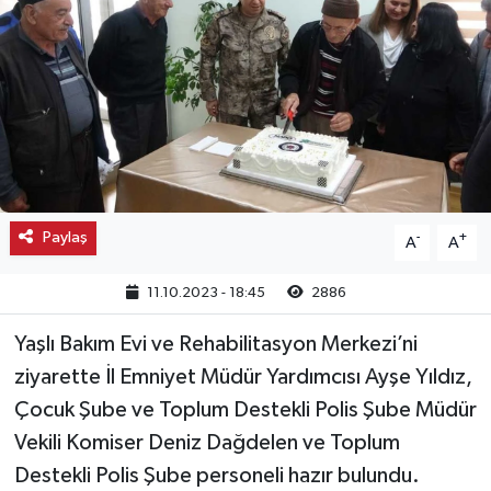
Kargı
Laçin
Mecitözü
Oğuzlar
Paylaş
-
+
A
A
Ortaköy
11.10.2023 - 18:45
2886
Osmancık
Yaşlı Bakım Evi ve Rehabilitasyon Merkezi’ni
Sungurlu
ziyarette İl Emniyet Müdür Yardımcısı Ayşe Yıldız,
Çocuk Şube ve Toplum Destekli Polis Şube Müdür
Uğurludağ
Vekili Komiser Deniz Dağdelen ve Toplum
Destekli Polis Şube personeli hazır bulundu.
Sağlık