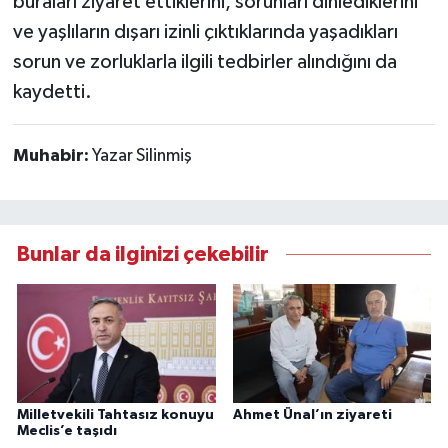
buraları ziyaret ettiklerini, sorunları dinlediklerini
ve yaşlıların dışarı izinli çıktıklarında yaşadıkları
sorun ve zorluklarla ilgili tedbirler alındığını da
kaydetti.
Muhabir:
Yazar Silinmiş
Bunlar da ilginizi çekebilir
Milletvekili Tahtasız konuyu
Ahmet Ünal’ın ziyareti
Meclis’e taşıdı