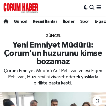
Güncel
Nöbetçi Eczaneler
Güncel
Resmi İlanlar
İlçeler
Spor
E-gaz
Spor
Hava Durumu
GÜNCEL
Resmi İlanlar
Çorum Namaz Vakitleri
Yeni Emniyet Müdürü:
Çorum'un huzurunu kimse
Alaca
Trafik Durumu
bozamaz
Bayat
Süper Lig Puan Durumu ve Fikstür
Çorum Emniyet Müdürü Arif Pehlivan ve eşi Figen
Pehlivan, Huzurevi’ni ziyaret ederek yaşlılarla
Boğazkale
Tüm Manşetler
birlikte pasta kesti.
Dodurga
Son Dakika Haberleri
İskilip
Haber Arşivi