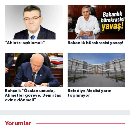
“Ahlatcı açıklamalı”
Bakanlık bürokrasisi yavaş!
Bahçeli: "Öcalan umuda,
Belediye Meclisi yarın
Ahmetler göreve, Demirtaş
toplanıyor
evine dönmeli"
Yorumlar