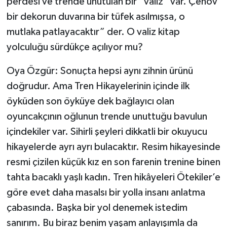
perdesi ve trende unutulan bir “valiz” var. Çehov
bir dekorun duvarına bir tüfek asılmışsa, o
mutlaka patlayacaktır” der. O valiz kitap
yolculuğu sürdükçe açılıyor mu?
Oya Özgür: Sonuçta hepsi aynı zihnin ürünü
doğrudur. Ama Tren Hikayelerinin içinde ilk
öyküden son öyküye dek bağlayıcı olan
oyuncakçının oğlunun trende unuttuğu bavulun
içindekiler var. Sihirli şeyleri dikkatli bir okuyucu
hikayelerde ayrı ayrı bulacaktır. Resim hikayesinde
resmi çizilen küçük kız en son farenin trenine binen
tahta bacaklı yaşlı kadın. Tren hikâyeleri Ötekiler’e
göre evet daha masalsı bir yolla insanı anlatma
çabasında. Başka bir yol denemek istedim
sanırım. Bu biraz benim yaşam anlayışımla da