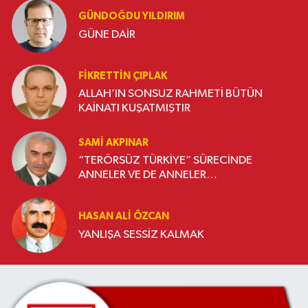
GÜNDOĞDU YILDIRIM
GÜNE DAİR
FIKRETTIN ÇIPLAK
ALLAH’IN SONSUZ RAHMETİ BÜTÜN
KAİNATI KUŞATMIŞTIR
SAMI AKPINAR
“TERÖRSÜZ TÜRKİYE” SÜRECİNDE
ANNELER VE DE ANNELER…
HASAN ALI ÖZCAN
YANLIŞA SESSİZ KALMAK