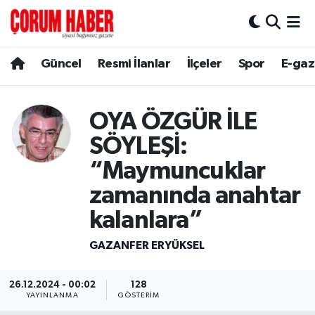
Güncel
Nöbetçi Eczaneler
Güncel
Resmi İlanlar
İlçeler
Spor
E-gaz
Spor
Hava Durumu
OYA ÖZGÜR İLE
Resmi İlanlar
Çorum Namaz Vakitleri
SÖYLEŞİ:
Alaca
Trafik Durumu
“Maymuncuklar
zamanında anahtar
Bayat
Süper Lig Puan Durumu ve Fikstür
kalanlara”
Boğazkale
Tüm Manşetler
GAZANFER ERYÜKSEL
Dodurga
Son Dakika Haberleri
26.12.2024 - 00:02
128
YAYINLANMA
GÖSTERIM
İskilip
Haber Arşivi