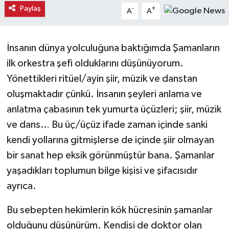
Paylaş
-
+
A
A
Kargı
Laçin
İnsanın dünya yolculuğuna baktığımda Şamanların
ilk orkestra şefi olduklarını düşünüyorum.
Mecitözü
Yönettikleri ritüel/ayin şiir, müzik ve danstan
oluşmaktadır çünkü. İnsanın şeyleri anlama ve
Oğuzlar
anlatma çabasının tek yumurta üçüzleri; şiir, müzik
Ortaköy
ve dans… Bu üç/üçüz ifade zaman içinde sanki
kendi yollarına gitmişlerse de içinde şiir olmayan
Osmancık
bir sanat hep eksik görünmüştür bana. Şamanlar
yaşadıkları toplumun bilge kişisi ve şifacısıdır
Sungurlu
ayrıca.
Uğurludağ
Bu sebepten hekimlerin kök hücresinin şamanlar
olduğunu düşünürüm. Kendisi de doktor olan
Sağlık