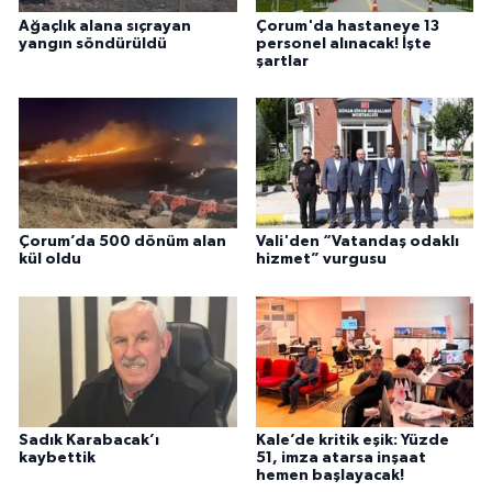
Ağaçlık alana sıçrayan
Çorum'da hastaneye 13
yangın söndürüldü
personel alınacak! İşte
şartlar
Çorum’da 500 dönüm alan
Vali'den “Vatandaş odaklı
kül oldu
hizmet” vurgusu
Sadık Karabacak’ı
Kale’de kritik eşik: Yüzde
kaybettik
51, imza atarsa inşaat
hemen başlayacak!