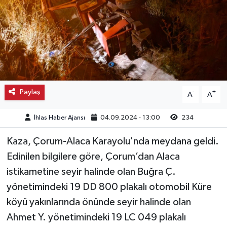
Kargı
Laçin
Mecitözü
Paylaş
-
+
A
A
Oğuzlar
İhlas Haber Ajansı
04.09.2024 - 13:00
234
Ortaköy
Kaza, Çorum-Alaca Karayolu'nda meydana geldi.
Osmancık
Edinilen bilgilere göre, Çorum’dan Alaca
istikametine seyir halinde olan Buğra Ç.
Sungurlu
yönetimindeki 19 DD 800 plakalı otomobil Küre
Uğurludağ
köyü yakınlarında önünde seyir halinde olan
Ahmet Y. yönetimindeki 19 LC 049 plakalı
Sağlık