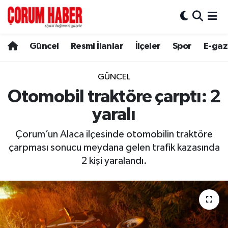
Güncel
Nöbetçi Eczaneler
Güncel
Resmi İlanlar
İlçeler
Spor
E-gaz
Spor
Hava Durumu
GÜNCEL
Resmi İlanlar
Çorum Namaz Vakitleri
Otomobil traktöre çarptı: 2
yaralı
Alaca
Trafik Durumu
Çorum’un Alaca ilçesinde otomobilin traktöre
Bayat
Süper Lig Puan Durumu ve Fikstür
çarpması sonucu meydana gelen trafik kazasında
2 kişi yaralandı.
Boğazkale
Tüm Manşetler
Dodurga
Son Dakika Haberleri
İskilip
Haber Arşivi