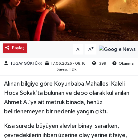
Kargı
Laçin
Mecitözü
Paylaş
-
+
A
A
Oğuzlar
TUGAY GÖKTÜRK
17.06.2026 - 08:16
399
Okunma
Süresi: 1 Dk
Ortaköy
Alınan bilgiye göre Koyunbaba Mahallesi Kaleli
Osmancık
Hoca Sokak’ta bulunan ve depo olarak kullanılan
Ahmet A.’ya ait metruk binada, henüz
Sungurlu
belirlenemeyen bir nedenle yangın çıktı.
Uğurludağ
Kısa sürede büyüyen alevler binayı sararken,
çevredekilerin ihbarı üzerine olay yerine itfaiye,
Sağlık