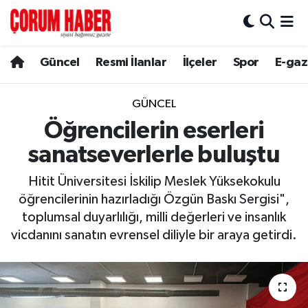
Güncel
Nöbetçi Eczaneler
Güncel
Resmi İlanlar
İlçeler
Spor
E-gaz
Spor
Hava Durumu
GÜNCEL
Resmi İlanlar
Çorum Namaz Vakitleri
Öğrencilerin eserleri
sanatseverlerle buluştu
Alaca
Trafik Durumu
Hitit Üniversitesi İskilip Meslek Yüksekokulu
Bayat
Süper Lig Puan Durumu ve Fikstür
öğrencilerinin hazırladığı Özgün Baskı Sergisi",
toplumsal duyarlılığı, milli değerleri ve insanlık
Boğazkale
Tüm Manşetler
vicdanını sanatın evrensel diliyle bir araya getirdi.
Dodurga
Son Dakika Haberleri
İskilip
Haber Arşivi