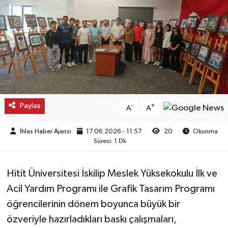
Kargı
Laçin
Mecitözü
Oğuzlar
Paylaş
-
+
A
A
Ortaköy
İhlas Haber Ajansı
17.06.2026 - 11:57
20
Okunma
Süresi: 1 Dk
Osmancık
Hitit Üniversitesi İskilip Meslek Yüksekokulu İlk ve
Sungurlu
Acil Yardım Programı ile Grafik Tasarım Programı
Uğurludağ
öğrencilerinin dönem boyunca büyük bir
özveriyle hazırladıkları baskı çalışmaları,
Sağlık