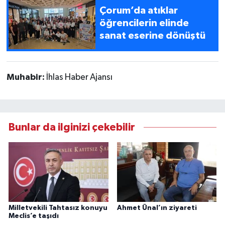
Çorum’da atıklar
öğrencilerin elinde
sanat eserine dönüştü
Muhabir:
İhlas Haber Ajansı
Bunlar da ilginizi çekebilir
Milletvekili Tahtasız konuyu
Ahmet Ünal’ın ziyareti
Meclis’e taşıdı