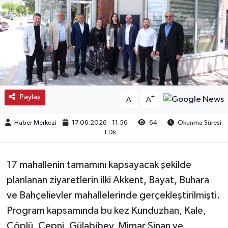
Kargı
Laçin
Mecitözü
Oğuzlar
Paylaş
-
+
A
A
Ortaköy
Haber Merkezi
17.06.2026 - 11:56
64
Okunma Süresi:
1 Dk
Osmancık
17 mahallenin tamamını kapsayacak şekilde
Sungurlu
planlanan ziyaretlerin ilki Akkent, Bayat, Buhara
ve Bahçelievler mahallelerinde gerçekleştirilmişti.
Uğurludağ
Program kapsamında bu kez Kunduzhan, Kale,
Çöplü, Çepni, Gülabibey, Mimar Sinan ve
Sağlık