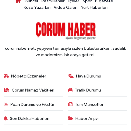
Güncel
Resmi İlanlar
İlçeler
Spor
E-gazete
Köşe Yazarları
Video Galeri
Yurt Haberleri
corumhabernet, yepyeni temasıyla sizleri buluştururken, sadelik
ve modernizmi bir araya getirdi.
Nöbetçi Eczaneler
Hava Durumu
Çorum Namaz Vakitleri
Trafik Durumu
Puan Durumu ve Fikstür
Tüm Manşetler
Son Dakika Haberleri
Haber Arşivi