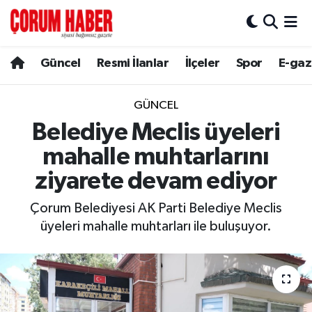
Güncel
Nöbetçi Eczaneler
Güncel
Resmi İlanlar
İlçeler
Spor
E-gaz
Spor
Hava Durumu
GÜNCEL
Resmi İlanlar
Çorum Namaz Vakitleri
Belediye Meclis üyeleri
mahalle muhtarlarını
Alaca
Trafik Durumu
ziyarete devam ediyor
Bayat
Süper Lig Puan Durumu ve Fikstür
Çorum Belediyesi AK Parti Belediye Meclis
üyeleri mahalle muhtarları ile buluşuyor.
Boğazkale
Tüm Manşetler
Dodurga
Son Dakika Haberleri
İskilip
Haber Arşivi