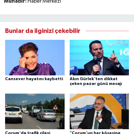
Muhabir:
Haber Merkezi
Bunlar da ilginizi çekebilir
Cansever hayatını kaybetti
Akın Gürlek'ten dikkat
çeken pazar günü mesajı
Çorum'da trafik çilesi
"Çorum'un her köşesine