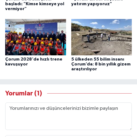
başladı: "Kimse kimseye yol
yatırım yapıyoruz"
vermiyor"
Çorum 2028'de hızlı trene
5 ülkeden 55 bilim insanı
kavuşuyor
Çorum’da: 8 bin yıllık gizem
araştırılıyor
Yorumlar (1)