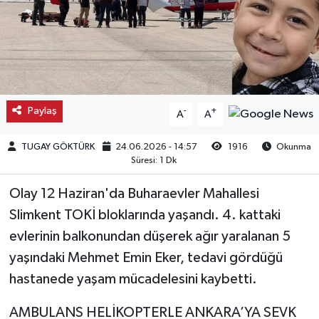
Kargı
Laçin
Mecitözü
Paylaş
-
+
A
A
Oğuzlar
TUGAY GÖKTÜRK
24.06.2026 - 14:57
1916
Okunma
Süresi: 1 Dk
Ortaköy
Olay 12 Haziran'da Buharaevler Mahallesi
Osmancık
Slimkent TOKİ bloklarında yaşandı. 4. kattaki
evlerinin balkonundan düşerek ağır yaralanan 5
Sungurlu
yaşındaki Mehmet Emin Eker, tedavi gördüğü
hastanede yaşam mücadelesini kaybetti.
Uğurludağ
AMBULANS HELİKOPTERLE ANKARA’YA SEVK
Sağlık