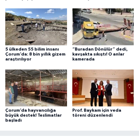
5 ülkeden 55 bilim insanı
“Buradan Dönülür” dedi,
Çorum’da: 8 bin yıllık gizem
kavşakta sıkıştı! O anlar
araştırılıyor
kamerada
Çorum’da hayvancılığa
Prof. Baykam için veda
büyük destek! Teslimatlar
töreni düzenlendi
başladı