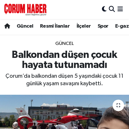
Güncel
Nöbetçi Eczaneler
Güncel
Resmi İlanlar
İlçeler
Spor
E-gaz
Spor
Hava Durumu
GÜNCEL
Resmi İlanlar
Çorum Namaz Vakitleri
Balkondan düşen çocuk
hayata tutunamadı
Alaca
Trafik Durumu
Çorum’da balkondan düşen 5 yaşındaki çocuk 11
Bayat
Süper Lig Puan Durumu ve Fikstür
günlük yaşam savaşını kaybetti.
Boğazkale
Tüm Manşetler
Dodurga
Son Dakika Haberleri
İskilip
Haber Arşivi