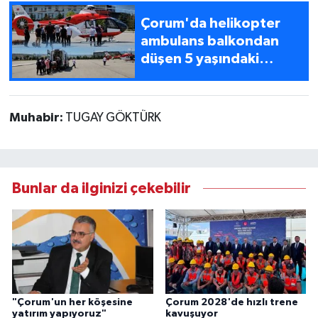
Çorum'da helikopter
ambulans balkondan
düşen 5 yaşındaki
çocuk için havalandı
Muhabir:
TUGAY GÖKTÜRK
Bunlar da ilginizi çekebilir
"Çorum'un her köşesine
Çorum 2028'de hızlı trene
yatırım yapıyoruz"
kavuşuyor