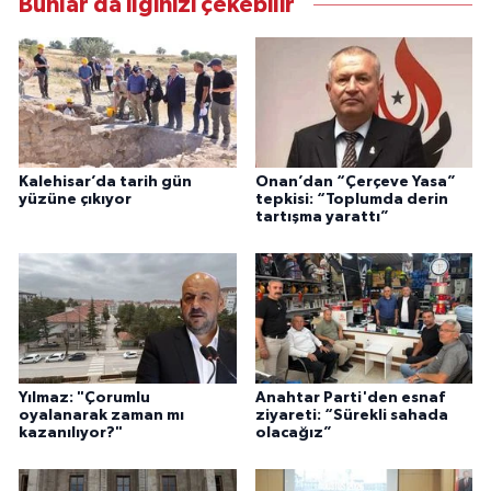
Bunlar da ilginizi çekebilir
Kalehisar’da tarih gün
Onan’dan “Çerçeve Yasa”
yüzüne çıkıyor
tepkisi: “Toplumda derin
tartışma yarattı”
Yılmaz: "Çorumlu
Anahtar Parti'den esnaf
oyalanarak zaman mı
ziyareti: “Sürekli sahada
kazanılıyor?"
olacağız”