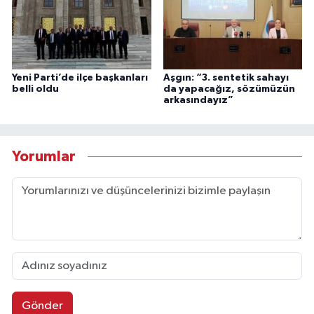
Yeni Parti’de ilçe başkanları
Aşgın: “3. sentetik sahayı
belli oldu
da yapacağız, sözümüzün
arkasındayız”
Yorumlar
Gönder