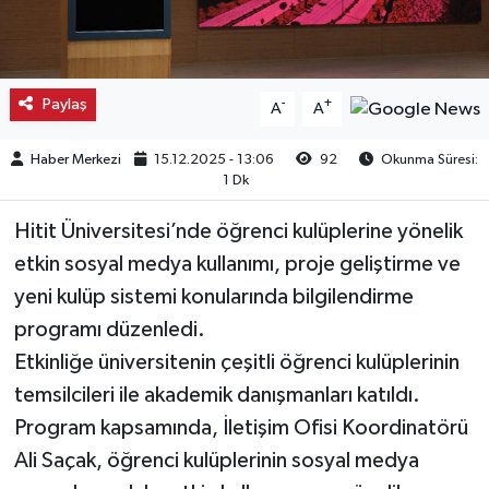
Kargı
Laçin
Paylaş
-
+
A
A
Mecitözü
Haber Merkezi
15.12.2025 - 13:06
92
Okunma Süresi:
1 Dk
Oğuzlar
Hitit Üniversitesi’nde öğrenci kulüplerine yönelik
Ortaköy
etkin sosyal medya kullanımı, proje geliştirme ve
yeni kulüp sistemi konularında bilgilendirme
Osmancık
programı düzenledi.
Etkinliğe üniversitenin çeşitli öğrenci kulüplerinin
Sungurlu
temsilcileri ile akademik danışmanları katıldı.
Program kapsamında, İletişim Ofisi Koordinatörü
Uğurludağ
Ali Saçak, öğrenci kulüplerinin sosyal medya
Sağlık