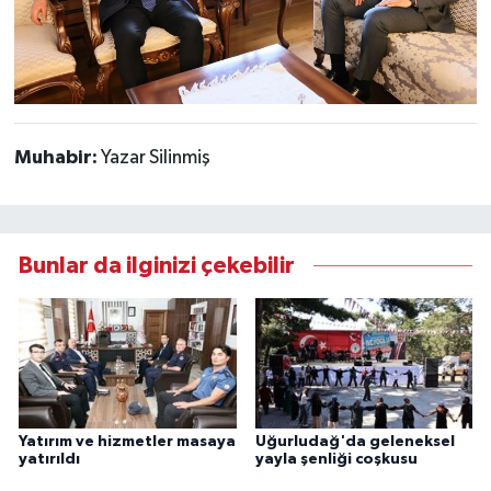
Muhabir:
Yazar Silinmiş
Bunlar da ilginizi çekebilir
Yatırım ve hizmetler masaya
Uğurludağ'da geleneksel
yatırıldı
yayla şenliği coşkusu