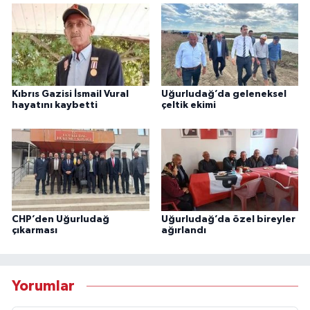
Kıbrıs Gazisi İsmail Vural
Uğurludağ’da geleneksel
hayatını kaybetti
çeltik ekimi
CHP’den Uğurludağ
Uğurludağ’da özel bireyler
çıkarması
ağırlandı
Yorumlar