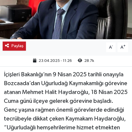
Kargı
Laçin
Mecitözü
Paylaş
-
+
A
A
Oğuzlar
23.04.2025 - 11:26
28.7k
Ortaköy
İçişleri Bakanlığı’nın 9 Nisan 2025 tarihli onayıyla
Bozcaada’dan Uğurludağ Kaymakamlığı görevine
Osmancık
atanan Mehmet Halit Haydaroğlu, 18 Nisan 2025
Sungurlu
Cuma günü ilçeye gelerek görevine başladı.
Genç yaşına rağmen önemli görevlerde edindiği
Uğurludağ
tecrübeyle dikkat çeken Kaymakam Haydaroğlu,
“Uğurludağlı hemşehrilerime hizmet etmekten
Sağlık