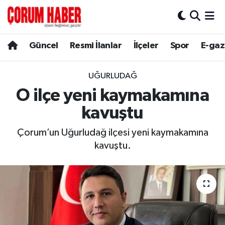
Güncel
Nöbetçi Eczaneler
Güncel
Resmi İlanlar
İlçeler
Spor
E-gaz
Spor
Hava Durumu
UĞURLUDAĞ
Resmi İlanlar
Çorum Namaz Vakitleri
O ilçe yeni kaymakamına
kavuştu
Alaca
Trafik Durumu
Çorum’un Uğurludağ ilçesi yeni kaymakamına
Bayat
Süper Lig Puan Durumu ve Fikstür
kavuştu.
Boğazkale
Tüm Manşetler
Dodurga
Son Dakika Haberleri
İskilip
Haber Arşivi