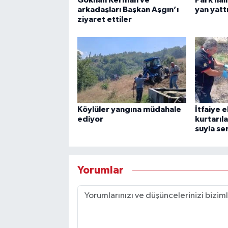
arkadaşları Başkan Aşgın’ı
yan yatt
ziyaret ettiler
Köylüler yangına müdahale
İtfaiye 
ediyor
kurtarıl
suyla ser
Yorumlar