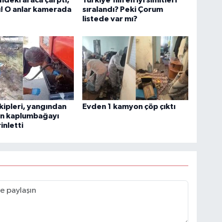
ı! O anlar kamerada
sıralandı? Peki Çorum
listede var mı?
ekipleri, yangından
Evden 1 kamyon çöp çıktı
an kaplumbağayı
inletti