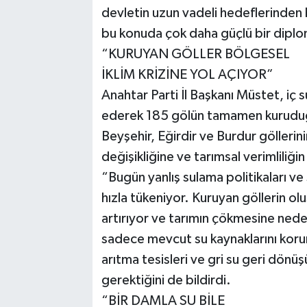
devletin uzun vadeli hedeflerinden 
bu konuda çok daha güçlü bir diplo
“KURUYAN GÖLLER BÖLGESEL
İKLİM KRİZİNE YOL AÇIYOR”
Anahtar Parti İl Başkanı Müstet, iç 
ederek 185 gölün tamamen kuruduğ
Beyşehir, Eğirdir ve Burdur göllerin
değişikliğine ve tarımsal verimliliğ
“Bugün yanlış sulama politikaları ve 
hızla tükeniyor. Kuruyan göllerin oluş
artırıyor ve tarımın çökmesine nede
sadece mevcut su kaynaklarını kor
arıtma tesisleri ve gri su geri dönüş
gerektiğini de bildirdi.
“BİR DAMLA SU BİLE