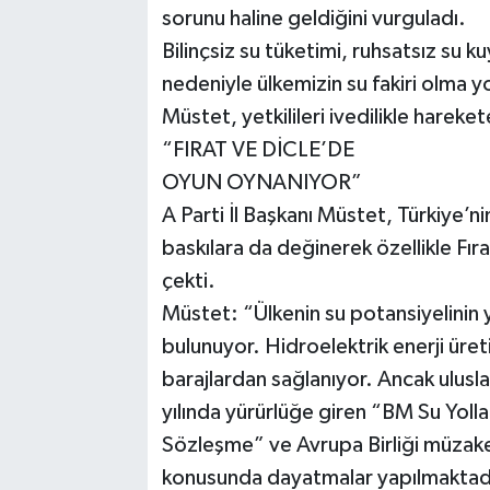
sorunu haline geldiğini vurguladı.
Bilinçsiz su tüketimi, ruhsatsız su kuy
nedeniyle ülkemizin su fakiri olma yo
Müstet, yetkilileri ivedilikle harek
“FIRAT VE DİCLE’DE
OYUN OYNANIYOR”
A Parti İl Başkanı Müstet, Türkiye’n
baskılara da değinerek özellikle Fır
çekti.
Müstet: “Ülkenin su potansiyelinin y
bulunuyor. Hidroelektrik enerji üre
barajlardan sağlanıyor. Ancak ulusl
yılında yürürlüğe giren “BM Su Yolları
Sözleşme” ve Avrupa Birliği müzaker
konusunda dayatmalar yapılmaktadı