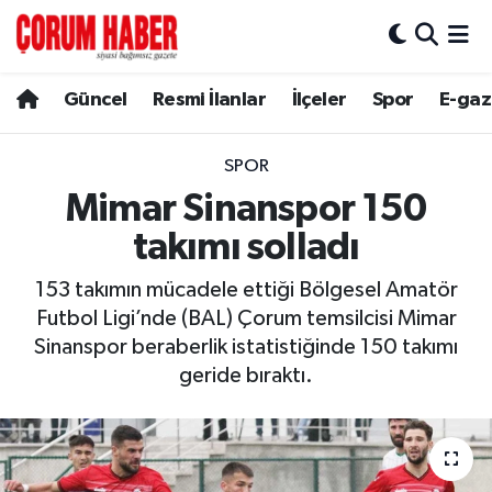
Güncel
Nöbetçi Eczaneler
Güncel
Resmi İlanlar
İlçeler
Spor
E-gaz
Spor
Hava Durumu
SPOR
Resmi İlanlar
Çorum Namaz Vakitleri
Mimar Sinanspor 150
takımı solladı
Alaca
Trafik Durumu
153 takımın mücadele ettiği Bölgesel Amatör
Bayat
Süper Lig Puan Durumu ve Fikstür
Futbol Ligi’nde (BAL) Çorum temsilcisi Mimar
Sinanspor beraberlik istatistiğinde 150 takımı
Boğazkale
Tüm Manşetler
geride bıraktı.
Dodurga
Son Dakika Haberleri
İskilip
Haber Arşivi