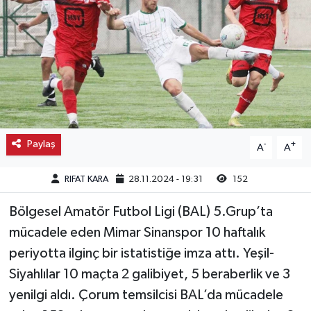
Kargı
Laçin
Mecitözü
Oğuzlar
Paylaş
-
+
A
A
Ortaköy
RIFAT KARA
28.11.2024 - 19:31
152
Osmancık
Bölgesel Amatör Futbol Ligi (BAL) 5.Grup’ta
mücadele eden Mimar Sinanspor 10 haftalık
Sungurlu
periyotta ilginç bir istatistiğe imza attı. Yeşil-
Uğurludağ
Siyahlılar 10 maçta 2 galibiyet, 5 beraberlik ve 3
yenilgi aldı. Çorum temsilcisi BAL’da mücadele
Sağlık