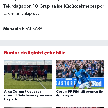
Tekirdağspor, 10.Grup’ta ise Küçükçekmecespor
takımları takip etti.
Muhabir:
RIFAT KARA
Bunlar da ilginizi çekebilir
Arca Çorum FK yuvaya
Çorum FK Fildişili oyuncu ile
döndü! Galatasaray mesaisi
ilgileniyor
başladı