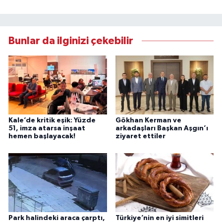
Bunlar da ilginizi çekebilir
Kale’de kritik eşik: Yüzde
Gökhan Kerman ve
51, imza atarsa inşaat
arkadaşları Başkan Aşgın’ı
hemen başlayacak!
ziyaret ettiler
Park halindeki araca çarptı,
Türkiye’nin en iyi simitleri