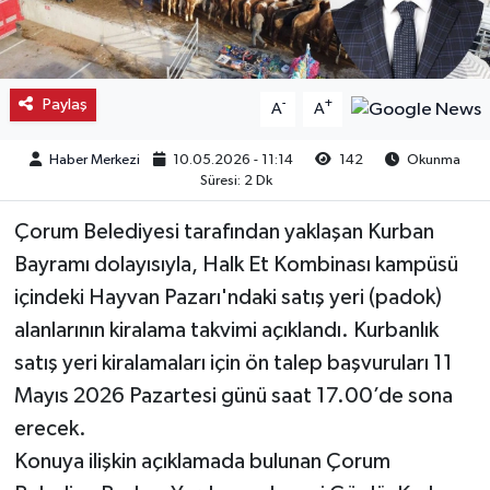
Kargı
Laçin
Paylaş
-
+
A
A
Mecitözü
Haber Merkezi
10.05.2026 - 11:14
142
Okunma
Süresi: 2 Dk
Oğuzlar
Çorum Belediyesi tarafından yaklaşan Kurban
Ortaköy
Bayramı dolayısıyla, Halk Et Kombinası kampüsü
içindeki Hayvan Pazarı'ndaki satış yeri (padok)
Osmancık
alanlarının kiralama takvimi açıklandı. Kurbanlık
satış yeri kiralamaları için ön talep başvuruları 11
Sungurlu
Mayıs 2026 Pazartesi günü saat 17.00’de sona
erecek.
Uğurludağ
Konuya ilişkin açıklamada bulunan Çorum
Sağlık