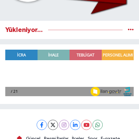
Yükleniyor...
Güncel
Resmi İlanlar
İlçeler
Spor
E-gazete