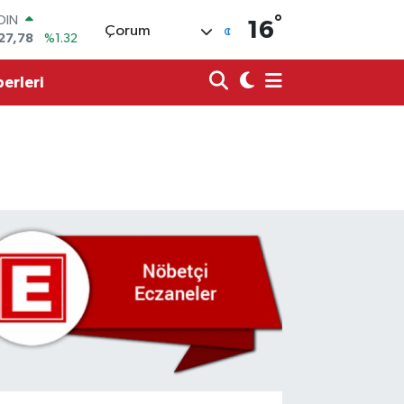
OIN
°
16
27,78
%1.32
Çorum
AR
894
%0.08
erleri
O
398
%-0.02
LİN
581
%0.16
 ALTIN
.85
%0.54
100
03
%11