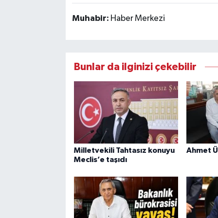
Muhabir:
Haber Merkezi
Bunlar da ilginizi çekebilir
Milletvekili Tahtasız konuyu
Ahmet Ün
Meclis’e taşıdı