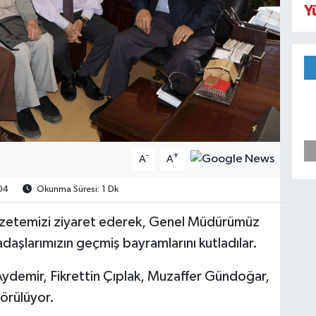
Y
-
+
A
A
04
Okunma Süresi: 1 Dk
azetemizi ziyaret ederek, Genel Müdürümüz
aşlarımızın geçmiş bayramlarını kutladılar.
Aydemir, Fikrettin Çıplak, Muzaffer Gündoğar,
örülüyor.