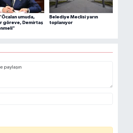
 "Öcalan umuda,
Belediye Meclisi yarın
r göreve, Demirtaş
toplanıyor
önmeli"