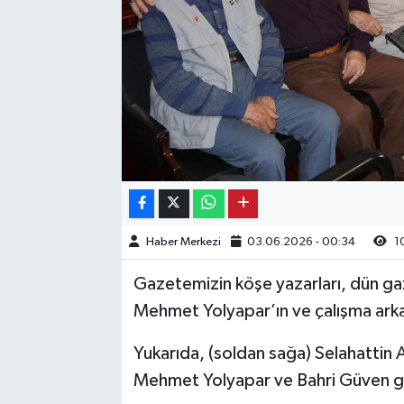
Kargı
Laçin
Mecitözü
Oğuzlar
Ortaköy
Haber Merkezi
03.06.2026 - 00:34
1
Osmancık
Gazetemizin köşe yazarları, dün g
Sungurlu
Mehmet Yolyapar’ın ve çalışma arkad
Yukarıda, (soldan sağa) Selahattin 
Uğurludağ
Mehmet Yolyapar ve Bahri Güven g
Sağlık