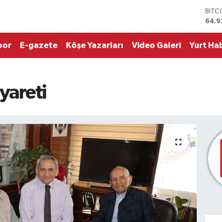
BITC
64.9
DOL
47,5
por
E-gazete
Köşe Yazarları
Video Galeri
Yurt Hab
EUR
55,0
STER
64,1
GRAM
yareti
6527
BİST
13.7