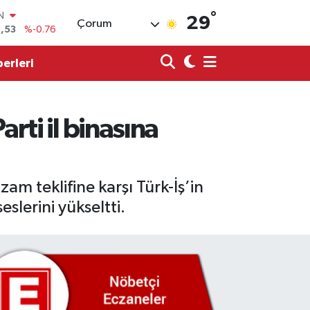
°
R
29
Çorum
69
%0.17
65
%0.01
erleri
N
7
%0.02
ALTIN
1
%1.44
rti il binasına
0
%64
IN
,53
%-0.76
m teklifine karşı Türk-İş’in
slerini yükseltti.