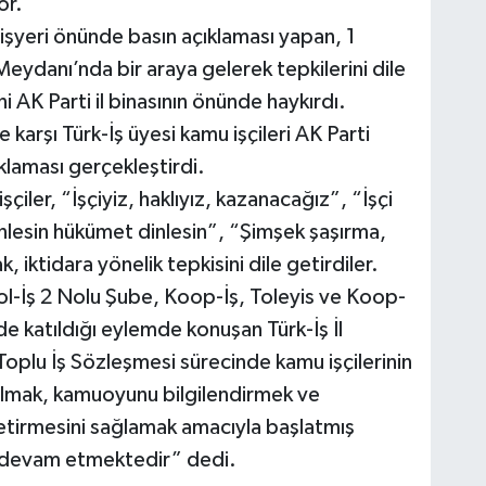
or.
işyeri önünde basın açıklaması yapan, 1
Meydanı’nda bir araya gelerek tepkilerini dile
ni AK Parti il binasının önünde haykırdı.
karşı Türk-İş üyesi kamu işçileri AK Parti
klaması gerçekleştirdi.
iler, “İşçiyiz, haklıyız, kazanacağız”, “İşçi
nlesin hükümet dinlesin”, “Şimşek şaşırma,
, iktidara yönelik tepkisini dile getirdiler.
Yol-İş 2 Nolu Şube, Koop-İş, Toleyis ve Koop-
lde katıldığı eylemde konuşan Türk-İş İl
Toplu İş Sözleşmesi sürecinde kamu işçilerinin
kılmak, kamuoyunu bilgilendirmek ve
getirmesini sağlamak amacıyla başlatmış
a devam etmektedir” dedi.