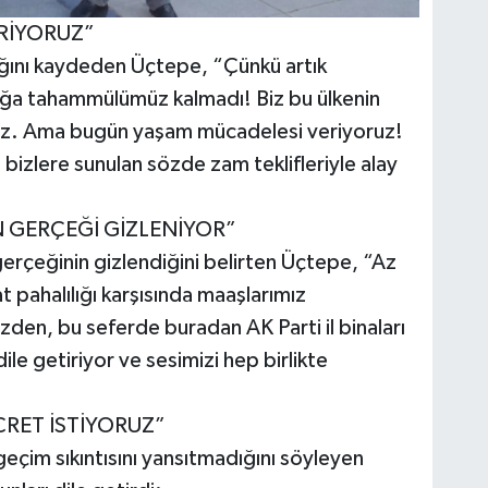
RİYORUZ”
dığını kaydeden Üçtepe, “Çünkü artık
lığa tahammülümüz kalmadı! Biz bu ülkenin
riyiz. Ama bugün yaşam mücadelesi veriyoruz!
izlere sunulan sözde zam teklifleriyle alay
N GERÇEĞİ GİZLENİYOR”
 gerçeğinin gizlendiğini belirten Üçtepe, “Az
 pahalılığı karşısında maaşlarımız
üzden, bu seferde buradan AK Parti il binaları
le getiriyor ve sesimizi hep birlikte
CRET İSTİYORUZ”
ı geçim sıkıntısını yansıtmadığını söyleyen