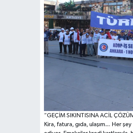
“GEÇİM SIKINTISINA ACİL ÇÖZÜM
Kira, fatura, gıda, ulaşım… Her ş