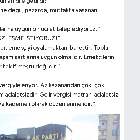
ları dile getirdi:
erine değil, pazarda, mutfakta yaşanan
arına uygun bir ücret talep ediyoruz.”
ÖZLEŞME İSTİYORUZ!”
er, emekçiyi oyalamaktan ibarettir. Toplu
şam şartlarına uygun olmalıdır. Emekçilerin
 teklif meşru değildir.”
vergiyle eriyor. Az kazanandan çok, çok
 adaletsizdir. Gelir vergisi matrahı adaletsiz
 ve kademeli olarak düzenlenmelidir.”