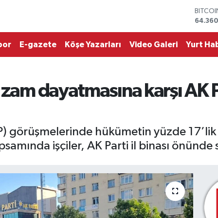
DOLA
47,70
EURO
55,02
por
E-gazete
Köşe Yazarları
Video Galeri
Yurt Hab
STERLİ
64,189
GRAM 
6574.8
 zam dayatmasına karşı AK Pa
BİST10
13.887
BITCO
64.360
 görüşmelerinde hükümetin yüzde 17’lik za
amında işçiler, AK Parti il binası önünde se