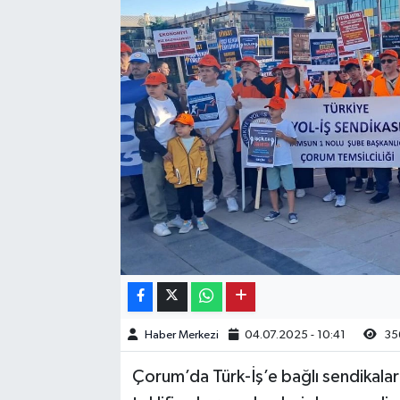
Kargı
Laçin
Mecitözü
Oğuzlar
Ortaköy
Osmancık
Sungurlu
Haber Merkezi
04.07.2025 - 10:41
35
Uğurludağ
Çorum’da Türk-İş’e bağlı sendikalar
Sağlık