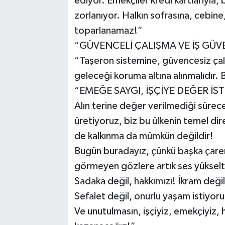
ediyor. Emekçiler kredi kartlarıyla
zorlanıyor. Halkın sofrasına, cebi
toparlanamaz!”
“GÜVENCELİ ÇALIŞMA VE İŞ GÜV
“Taşeron sistemine, güvencesiz çalı
geleceği koruma altına alınmalıdır. B
“EMEĞE SAYGI, İŞÇİYE DEĞER İS
Alın terine değer verilmediği sürec
üretiyoruz, biz bu ülkenin temel dir
de kalkınma da mümkün değildir!
Bugün buradayız, çünkü başka çare
görmeyen gözlere artık ses yüksel
Sadaka değil, hakkımızı! İkram değil,
Sefalet değil, onurlu yaşam istiyoru
Ve unutulmasın, işçiyiz, emekçiyiz, 