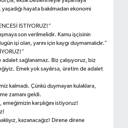
, borçla, eksik beslenmeyle yaşamaya
ne, yaşadığı hayata bakılmadan ekonomi
ENCESİ İSTİYORUZ!”
şmaya son verilmelidir. Kamu işçisinin
ugün işi olan, yarını için kaygı duymamalıdır.”
TİYORUZ!”
e adalet sağlanamaz. Biz çalışıyoruz, biz
eğiyiz. Emek yok sayılırsa, üretim de adalet
miz kalmadı. Çünkü duymayan kulaklara,
tme zamanı geldi.
 emeğimizin karşılığını istiyoruz!
z!
haklıyız, kazanacağız! Direne direne