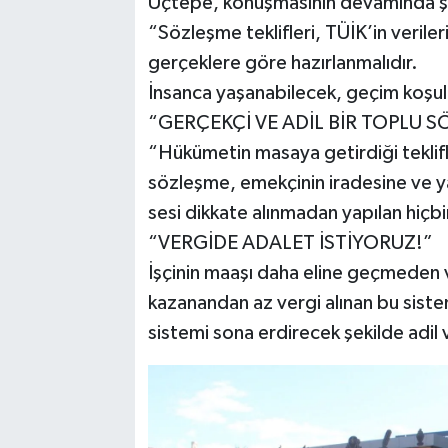
Üçtepe, konuşmasının devamında şun
“Sözleşme teklifleri, TÜİK’in veril
gerçeklere göre hazırlanmalıdır.
İnsanca yaşanabilecek, geçim koşull
“GERÇEKÇİ VE ADİL BİR TOPLU S
“Hükümetin masaya getirdiği teklifl
sözleşme, emekçinin iradesine ve ya
sesi dikkate alınmadan yapılan hiçbir
“VERGİDE ADALET İSTİYORUZ!”
İşçinin maaşı daha eline geçmeden 
kazanandan az vergi alınan bu sistem
sistemi sona erdirecek şekilde adil