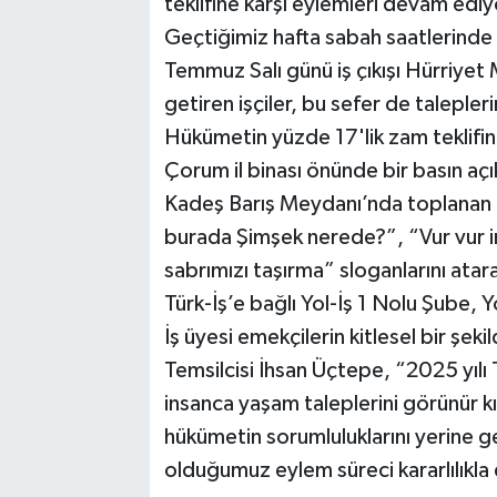
teklifine karşı eylemleri devam ediy
Geçtiğimiz hafta sabah saatlerinde 
Temmuz Salı günü iş çıkışı Hürriyet 
getiren işçiler, bu sefer de talepleri
Hükümetin yüzde 17'lik zam teklifine 
Çorum il binası önünde bir basın açı
Kadeş Barış Meydanı’nda toplanan işç
burada Şimşek nerede?”, “Vur vur i
sabrımızı taşırma” sloganlarını atarak
Türk-İş’e bağlı Yol-İş 1 Nolu Şube, 
İş üyesi emekçilerin kitlesel bir şeki
Temsilcisi İhsan Üçtepe, “2025 yılı 
insanca yaşam taleplerini görünür 
hükümetin sorumluluklarını yerine 
olduğumuz eylem süreci kararlılıkl