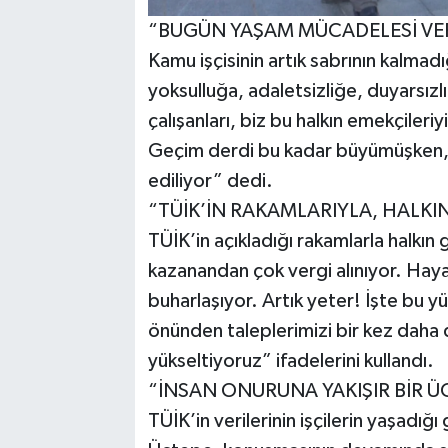
“BUGÜN YAŞAM MÜCADELESİ VE
Kamu işçisinin artık sabrının kalma
yoksulluğa, adaletsizliğe, duyarsız
çalışanları, biz bu halkın emekçile
Geçim derdi bu kadar büyümüşken, b
ediliyor” dedi.
“TÜİK’İN RAKAMLARIYLA, HALKI
TÜİK’in açıkladığı rakamlarla halkın
kazanandan çok vergi alınıyor. Hayat
buharlaşıyor. Artık yeter! İşte bu y
önünden taleplerimizi bir kez daha di
yükseltiyoruz” ifadelerini kullandı.
“İNSAN ONURUNA YAKIŞIR BİR Ü
TÜİK’in verilerinin işçilerin yaşadığ