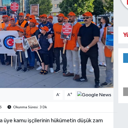
Y
-
+
A
A
6
Okunma Süresi: 3 Dk
a üye kamu işçilerinin hükümetin düşük zam