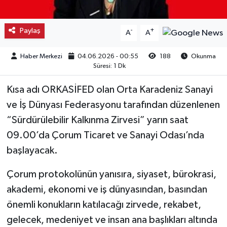
Kargı
Paylaş
-
+
A
A
Laçin
Haber Merkezi
04.06.2026 - 00:55
188
Okunma
Süresi: 1 Dk
Mecitözü
Kısa adı ORKASİFED olan Orta Karadeniz Sanayi
Oğuzlar
ve İş Dünyası Federasyonu tarafından düzenlenen
“Sürdürülebilir Kalkınma Zirvesi” yarın saat
Ortaköy
09.00’da Çorum Ticaret ve Sanayi Odası’nda
Osmancık
başlayacak.
Sungurlu
Çorum protokolünün yanısıra, siyaset, bürokrasi,
akademi, ekonomi ve iş dünyasından, basından
Uğurludağ
önemli konukların katılacağı zirvede, rekabet,
gelecek, medeniyet ve insan ana başlıkları altında
Sağlık