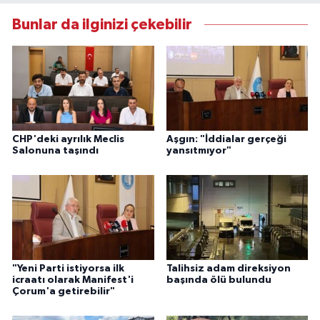
Bunlar da ilginizi çekebilir
CHP'deki ayrılık Meclis
Aşgın: "İddialar gerçeği
Salonuna taşındı
yansıtmıyor"
"Yeni Parti istiyorsa ilk
Talihsiz adam direksiyon
icraatı olarak Manifest'i
başında ölü bulundu
Çorum'a getirebilir"