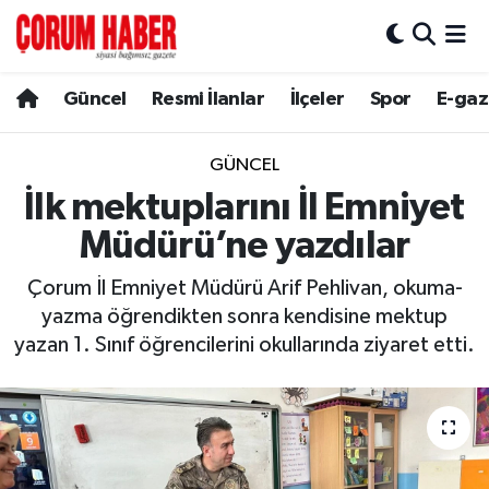
Güncel
Nöbetçi Eczaneler
Güncel
Resmi İlanlar
İlçeler
Spor
E-gaz
Spor
Hava Durumu
GÜNCEL
Resmi İlanlar
Çorum Namaz Vakitleri
İlk mektuplarını İl Emniyet
Müdürü’ne yazdılar
Alaca
Trafik Durumu
Çorum İl Emniyet Müdürü Arif Pehlivan, okuma-
Bayat
Süper Lig Puan Durumu ve Fikstür
yazma öğrendikten sonra kendisine mektup
yazan 1. Sınıf öğrencilerini okullarında ziyaret etti.
Boğazkale
Tüm Manşetler
Dodurga
Son Dakika Haberleri
İskilip
Haber Arşivi