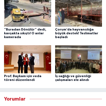
“Buradan Dönülür” dedi,
Çorum’da hayvancılığa
kavşakta sıkıştı! O anlar
büyük destek! Teslimatlar
kamerada
başladı
Prof. Baykam için veda
İş sağlığı ve güvenliği
töreni düzenlendi
çalışmaları ele alındı
Yorumlar