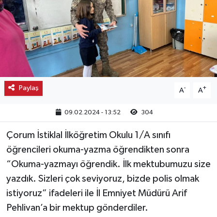
Kargı
Laçin
Mecitözü
Paylaş
-
+
A
A
Oğuzlar
09.02.2024 - 13:52
304
Ortaköy
Çorum İstiklal İlköğretim Okulu 1/A sınıfı
Osmancık
öğrencileri okuma-yazma öğrendikten sonra
“Okuma-yazmayı öğrendik. İlk mektubumuzu size
Sungurlu
yazdık. Sizleri çok seviyoruz, bizde polis olmak
Uğurludağ
istiyoruz” ifadeleri ile İl Emniyet Müdürü Arif
Pehlivan’a bir mektup gönderdiler.
Sağlık