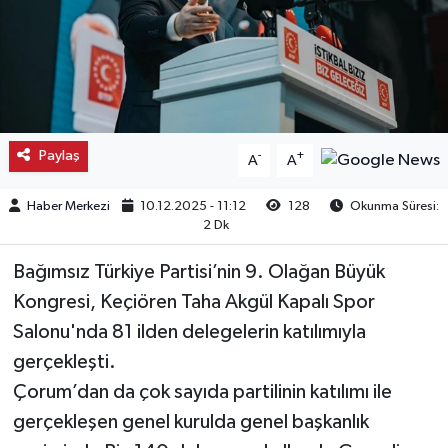
Kargı
Laçin
Mecitözü
Paylaş
-
+
A
A
Oğuzlar
Haber Merkezi
10.12.2025 - 11:12
128
Okunma Süresi:
2 Dk
Ortaköy
Bağımsız Türkiye Partisi’nin 9. Olağan Büyük
Osmancık
Kongresi, Keçiören Taha Akgül Kapalı Spor
Salonu'nda 81 ilden delegelerin katılımıyla
Sungurlu
gerçekleşti.
Çorum’dan da çok sayıda partilinin katılımı ile
Uğurludağ
gerçekleşen genel kurulda genel başkanlık
Sağlık