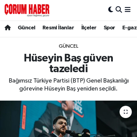
Güncel
Nöbetçi Eczaneler
Güncel
Resmi İlanlar
İlçeler
Spor
E-gaz
Spor
Hava Durumu
GÜNCEL
Resmi İlanlar
Çorum Namaz Vakitleri
Hüseyin Baş güven
tazeledi
Alaca
Trafik Durumu
Bağımsız Türkiye Partisi (BTP) Genel Başkanlığı
Bayat
Süper Lig Puan Durumu ve Fikstür
görevine Hüseyin Baş yeniden seçildi.
Boğazkale
Tüm Manşetler
Dodurga
Son Dakika Haberleri
İskilip
Haber Arşivi