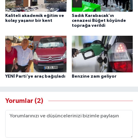
Kaliteli akademik eğitim ve
Sadık Karabacak’ın
kolay yaşanır bir kent
cenazesi Büğet köyünde
toprağa verildi
YENİ Parti'ye araç bağışladı
Benzine zam geliyor
Yorumlar (2)