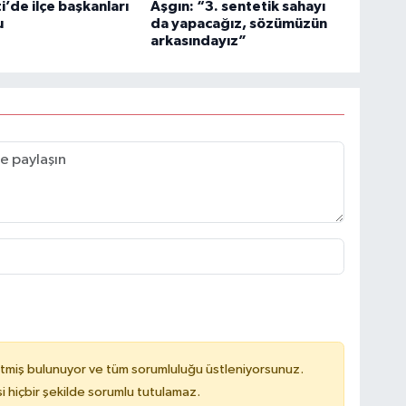
i’de ilçe başkanları
Aşgın: “3. sentetik sahayı
u
da yapacağız, sözümüzün
arkasındayız”
tmiş bulunuyor ve tüm sorumluluğu üstleniyorsunuz.
hiçbir şekilde sorumlu tutulamaz.