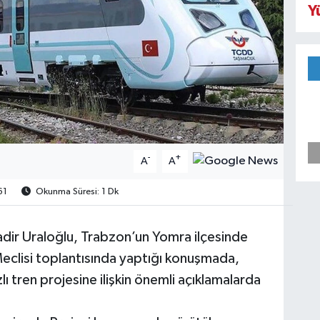
Y
-
+
A
A
61
Okunma Süresi: 1 Dk
adir Uraloğlu, Trabzon’un Yomra ilçesinde
eclisi toplantısında yaptığı konuşmada,
ı tren projesine ilişkin önemli açıklamalarda