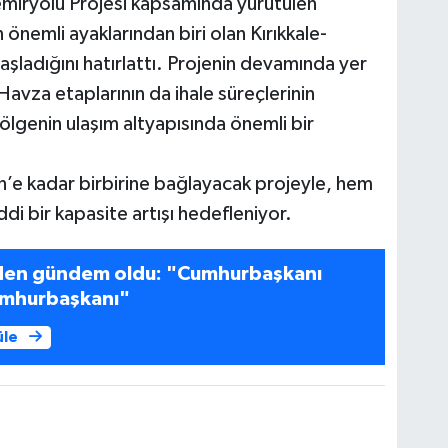
miryolu Projesi kapsamında yürütülen
 önemli ayaklarından biri olan Kırıkkale-
ladığını hatırlattı. Projenin devamında yer
vza etaplarının da ihale süreçlerinin
ölgenin ulaşım altyapısında önemli bir
n’e kadar birbirine bağlayacak projeyle, hem
di bir kapasite artışı hedefleniyor.
iden gündem oldu: "Cumhurbaşkanı
umhurbaşkanı"
üle