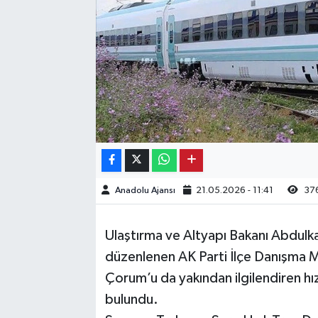
Kargı
Laçin
Mecitözü
Oğuzlar
Ortaköy
Anadolu Ajansı
21.05.2026 - 11:41
37
Osmancık
Ulaştırma ve Altyapı Bakanı Abdulk
Sungurlu
düzenlenen AK Parti İlçe Danışma M
Çorum’u da yakından ilgilendiren hızl
Uğurludağ
bulundu.
Sağlık