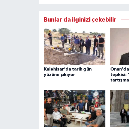
Bunlar da ilginizi çekebilir
Kalehisar’da tarih gün
Onan’da
yüzüne çıkıyor
tepkisi:
tartışma