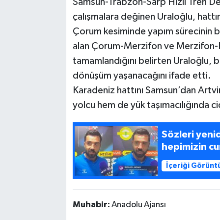
Samsun-Trabzon-Sarp Hızlı Tren De
çalışmalara değinen Uraloğlu, hattın
Çorum kesiminde yapım sürecinin baş
alan Çorum-Merzifon ve Merzifon-Ha
tamamlandığını belirten Uraloğlu, b
dönüşüm yaşanacağını ifade etti.
Karadeniz hattını Samsun’dan Artvi
yolcu hem de yük taşımacılığında cid
Sözleri yen
hepimizin c
İçeriği Görünt
Muhabir:
Anadolu Ajansı