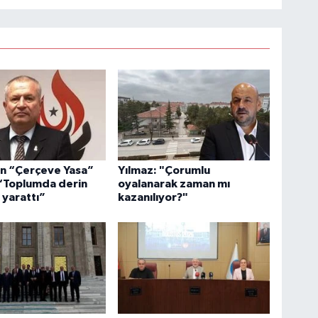
n “Çerçeve Yasa”
Yılmaz: "Çorumlu
 “Toplumda derin
oyalanarak zaman mı
 yarattı”
kazanılıyor?"