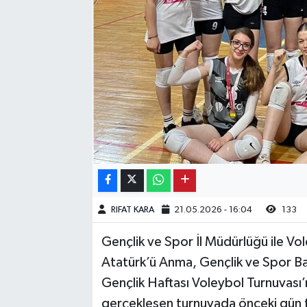
Kargı
Laçin
Mecitözü
Oğuzlar
Ortaköy
Osmancık
RIFAT KARA
21.05.2026 - 16:04
133
Sungurlu
Gençlik ve Spor İl Müdürlüğü ile Vol
Atatürk’ü Anma, Gençlik ve Spor Ba
Uğurludağ
Gençlik Haftası Voleybol Turnuvası’n
gerçekleşen turnuvada önceki gün 
Sağlık