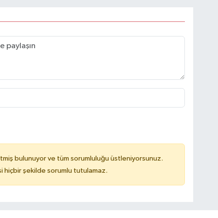
tmiş bulunuyor ve tüm sorumluluğu üstleniyorsunuz.
hiçbir şekilde sorumlu tutulamaz.