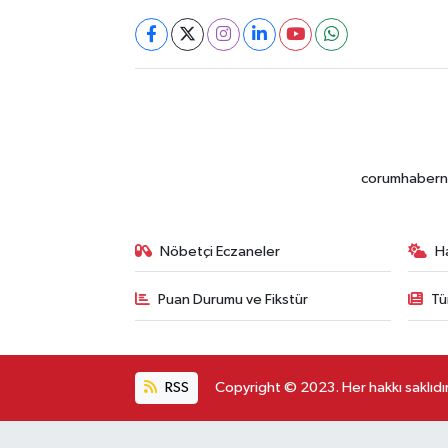
corumhabernet
Nöbetçi Eczaneler
H
Puan Durumu ve Fikstür
Tü
RSS
Copyright © 2023. Her hakkı saklıdır