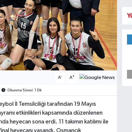
Y
-
+
A
A
Okunma Süresi: 1 Dk
eybol İl Temsilciliği tarafından 19 Mayıs
yramı etkinlikleri kapsamında düzenlenen
da heyecan sona erdi. 11 takımın katılımı ile
final heyecanı yaşandı. Osmancık