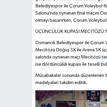
Belediyespor ile Çorum Voleybol fin
Salonu’nda oynanan final maçını Os
olmayı başarırken, Çorum Voleybol i
ÜÇÜNCÜLÜK KUPASI MECİTÖZÜ
Osmancık Belediyespor ile Çorum V
Mecitözü Doğuş SK ile Arena SK üçü
salonda oynanan maçı Mecitözü tems
ise dördüncülük kupası ile teselli bu
Müsabakalar sonunda düzenlenen tö
madalyaları takdim edildi.