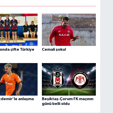
nda çifte Türkiye
Cemali şoku!
!
zdemir’le anlaşma
Beşiktaş-Çorum FK maçının
günü belli oldu