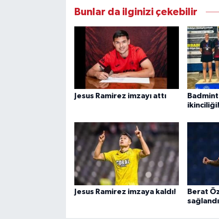
Bunlar da ilginizi çekebilir
Jesus Ramirez imzayı attı
Badminto
ikinciliği
Jesus Ramirez imzaya kaldı!
Berat Ö
sağlandı