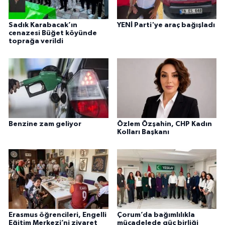
Sadık Karabacak’ın
YENİ Parti'ye araç bağışladı
cenazesi Büğet köyünde
toprağa verildi
Benzine zam geliyor
Özlem Özşahin, CHP Kadın
Kolları Başkanı
Erasmus öğrencileri, Engelli
Çorum’da bağımlılıkla
Eğitim Merkezi’ni ziyaret
mücadelede güç birliği