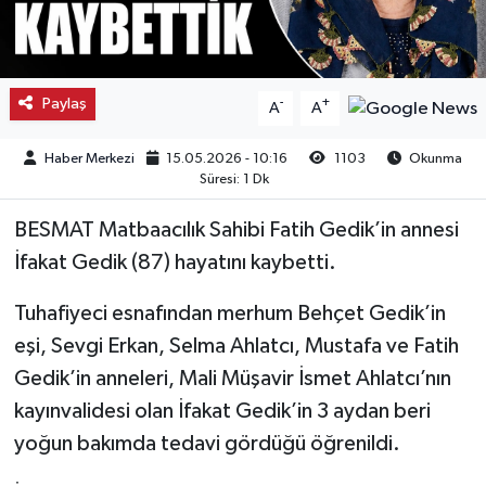
Kargı
Laçin
Paylaş
-
+
A
A
Mecitözü
Haber Merkezi
15.05.2026 - 10:16
1103
Okunma
Süresi: 1 Dk
Oğuzlar
BESMAT Matbaacılık Sahibi Fatih Gedik’in annesi
Ortaköy
İfakat Gedik (87) hayatını kaybetti.
Tuhafiyeci esnafından merhum Behçet Gedik’in
Osmancık
eşi, Sevgi Erkan, Selma Ahlatcı, Mustafa ve Fatih
Sungurlu
Gedik’in anneleri, Mali Müşavir İsmet Ahlatcı’nın
kayınvalidesi olan İfakat Gedik’in 3 aydan beri
Uğurludağ
yoğun bakımda tedavi gördüğü öğrenildi.
Sağlık